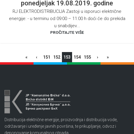
ponedjeljak 19.08.2019. godine
RJ ELEKTRODISTRIBUCIJA Zastoji u isporuci električne
energije: - u terminu od 09:00 – 11:00 h doći će do prekida
u snabdijev...
PROČITAJTE VIŠE
«
‹
151
152
153
154
155
›
»
Distribucija električne energije, proizvodnja i distribucija vode,
održavanje i uređenje javnih površina, te prikupljanje, odvoz i
deponovanje komunalnog otpada.