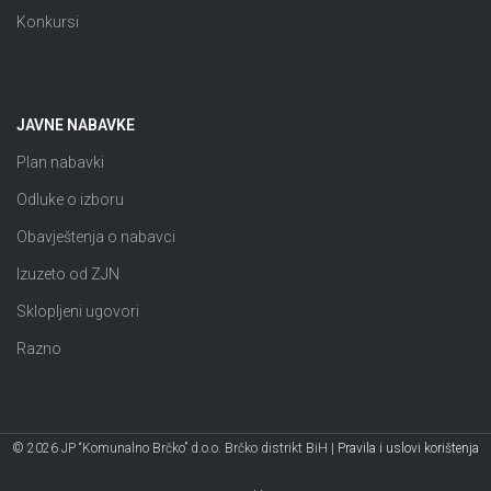
Konkursi
JAVNE NABAVKE
Plan nabavki
Odluke o izboru
Obavještenja o nabavci
Izuzeto od ZJN
Sklopljeni ugovori
Razno
© 2026 JP “Komunalno Brčko” d.o.o. Brčko distrikt BiH |
Pravila i uslovi korištenja