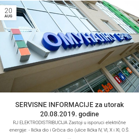
20
AUG
SERVISNE INFORMACIJE za utorak
20.08.2019. godine
RJ ELEKTRODISTRIBUCIJA Zastoji u isporuci električne
energije: - Ilićka dio i Grčica dio (ulice Ilićka IV, VI, X i XI, O.Š.
...