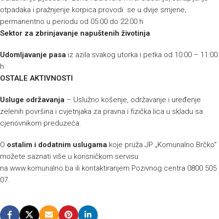
otpadaka i pražnjenje korpica provodi se u dvije smjene,
permanentno u periodu od 05:00 do 22:00 h
Sektor za zbrinjavanje napuštenih životinja
Udomljavanje pasa
iz azila svakog utorka i petka od 10:00 – 11:00
h
OSTALE AKTIVNOSTI
Usluge održavanja
– Uslužno košenje, održavanje i uređenje
zelenih površina i cvjetnjaka za pravna i fizička lica u skladu sa
cjenovnikom preduzeća.
O
ostalim i dodatnim uslugama
koje pruža JP „Komunalno Brčko“
možete saznati više u korisničkom servisu
na
www.komunalno.ba
ili kontaktiranjem Pozivnog centra 0800 505
07.