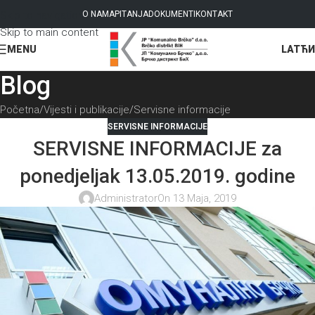
Skip to navigation
O NAMA
PITANJA
DOKUMENTI
KONTAKT
Skip to main content
LAT
ЋИ
MENU
Blog
Početna
Vijesti i publikacije
Servisne informacije
SERVISNE INFORMACIJE
SERVISNE INFORMACIJE za
ponedjeljak 13.05.2019. godine
Administrator
On 13 Maja, 2019