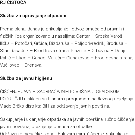
RJ ČISTOĆA
Služba za upravljanje otpadom
Prema planu, danas je prikupljanje i odvoz smeća od pravnih i
fizičkih lica organizovano u naseljima: Centar – Srpska Varoš –
Ilićka – Potočari, Grčica, Dizdaruša – Poljoprivrednik, Broduša –
Stari Rasadnik – Brod lijeva strana, Plazulje – Grbavica – Donji
Rahić – Ulice – Gorice, Mujkići – Gluhakovac – Brod desna strana,
Vučilovac – Drenava.
Služba za javnu higijenu
ČIŠĆENJE JAVNIH SAOBRAĆAJNIH POVRŠINA U GRADSKOM
PODRUČJU u skladu sa Planom i programom nadležnog odjeljenja
Vlade Brčko distrikta BiH za održavanje javnih površina.
Sakupljanje i uklanjanje otpadaka sa javnih površina, ručno čišćenje
javnih površina, pražnjenje posuda za otpatke.
Održavanje pješačke zone i Bulevara mira: čišćenje, sakupljanje