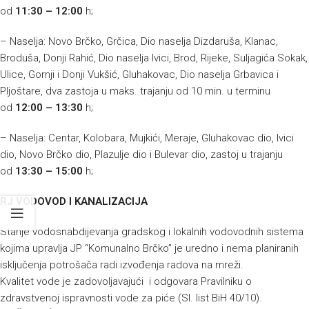
od
11:30 – 12:00
h;
– Naselja: Novo Brčko, Grčica, Dio naselja Dizdaruša, Klanac,
Broduša, Donji Rahić, Dio naselja Ivici, Brod, Rijeke, Suljagića Sokak,
Ulice, Gornji i Donji Vukšić, Gluhakovac, Dio naselja Grbavica i
Pljoštare, dva zastoja u maks. trajanju od 10 min. u terminu
od
12:00 – 13:30
h;
– Naselja: Centar, Kolobara, Mujkići, Meraje, Gluhakovac dio, Ivici
dio, Novo Brčko dio, Plazulje dio i Bulevar dio, zastoj u trajanju
od
13:30 – 15:00
h;
RJ VODOVOD I KANALIZACIJA
Stanje vodosnabdijevanja gradskog i lokalnih vodovodnih sistema
kojima upravlja JP “Komunalno Brčko” je uredno i nema planiranih
isključenja potrošača radi izvođenja radova na mreži.
Kvalitet vode je zadovoljavajući i odgovara Pravilniku o
zdravstvenoj ispravnosti vode za piće (Sl. list BiH 40/10).