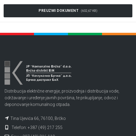
PREUZMI DOKUMENT
(602,67 KB)
Distribucija električne energije, proizvodnja i distribucija vode,
održavanje i uređenje javnih površina, te prikupljanje, odvoz i
deponovanje komunalnog otpada.
Tina Ujevića 66, 76100, Brčko
Telefon: +387 (49) 217 255