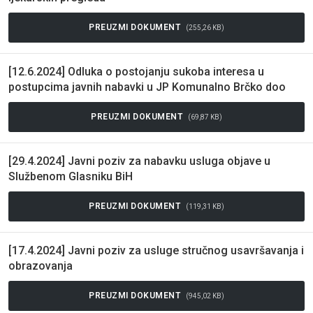
PREUZMI DOKUMENT
(255,26 KB)
[12.6.2024] Odluka o postojanju sukoba interesa u
postupcima javnih nabavki u JP Komunalno Brčko doo
PREUZMI DOKUMENT
(69,87 KB)
[29.4.2024] Javni poziv za nabavku usluga objave u
Službenom Glasniku BiH
PREUZMI DOKUMENT
(119,31 KB)
[17.4.2024] Javni poziv za usluge stručnog usavršavanja i
obrazovanja
PREUZMI DOKUMENT
(945,02 KB)