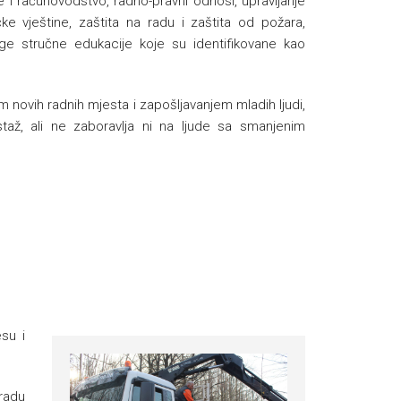
 i računovodstvo, radno-pravni odnosi, upravljanje
čke vještine, zaštita na radu i zaštita od požara,
ruge stručne edukacije koje su identifikovane kao
m novih radnih mjesta i zapošljavanjem mladih ljudi,
taž, ali ne zaboravlja ni na ljude sa smanjenim
su i
radu