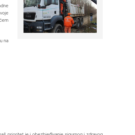
adne
svoje
dućem
nu na
naš prioritet je i obezbjeđivanje sigurnog i zdravog