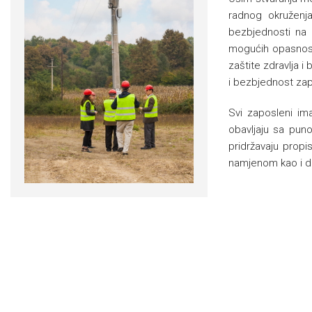
radnog okruženj
bezbjednosti na 
mogućih opasnost
zaštite zdravlja 
i bezbjednost zapos
Svi zaposleni im
obavljaju sa puno
pridržavaju propi
namjenom kao i da