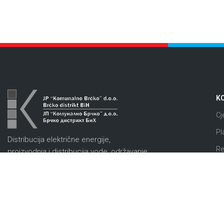
KO
Cj
Pl
Distribucija električne energije,
Re
proizvodnja i distribucija vode, održavanje
i uređenje javnih površina, te prikupljanje,
Se
odvoz i deponovanje komunalnog otpada.
Za
Tina Ujevića 66, 76100, Brčko
Pr
Telefon: +387 (49) 217 255