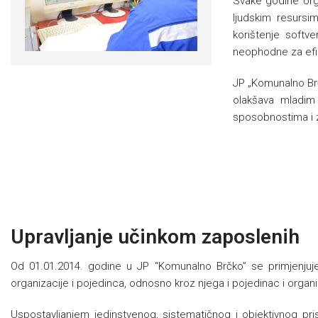
Svake godine orga
ljudskim resursim
korištenje softv
neophodne za efik
JP „Komunalno Brč
olakšava mladim 
sposobnostima i z
Upravljanje učinkom zaposlenih
Od 01.01.2014. godine u JP “Komunalno Brčko” se primjenjuje 
organizacije i pojedinca, odnosno kroz njega i pojedinac i organiz
Uspostavljanjem jedinstvenog, sistematičnog i objektivnog pr