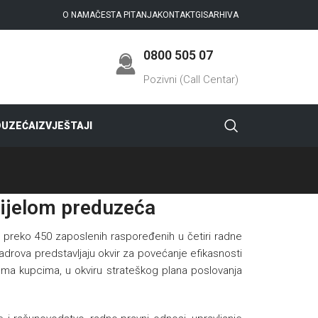
O NAMA
ČESTA PITANJA
KONTAKT
GIS
ARHIVA
0800 505 07
Pozivni (Call Centar)
DUZEĆA
IZVJEŠTAJI
dijelom preduzeća
ga preko 450 zaposlenih raspoređenih u četiri radne
adrova predstavljaju okvir za povećanje efikasnosti
prema kupcima, u okviru strateškog plana poslovanja