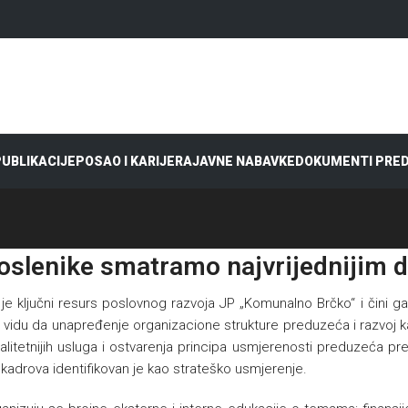
 PUBLIKACIJE
POSAO I KARIJERA
JAVNE NABAVKE
DOKUMENTI PRE
oslenike smatramo najvrijednijim 
l je ključni resurs poslovnog razvoja JP „Komunalno Brčko“ i čini 
 u vidu da unapređenje organizacione strukture preduzeća i razvoj k
kvalitetnijih usluga i ostvarenja principa usmjerenosti preduzeća 
kadrova identifikovan je kao strateško usmjerenje.