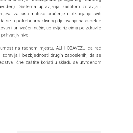
ođenju Sistema upravljanja zaštitom zdravlja i
eva za sistematsko praćenje i otklanjanje svih
 se u potrebi proaktivnog djelovanja na aspekte
van i prihvaćen način, upravlja rizicima po zdravlje
rihvatljiv nivo.
sigurnost na radnom mjestu, ALI I OBAVEZU da rad
e zdravlja i bezbjednosti drugih zaposlenih, da se
redstva lične zaštite koristi u skladu sa utvrđenom