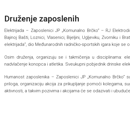
Druženje zaposlenih
Elektrijada – Zaposlenici JP „Komunalno Brčko“ – RJ Elektrodi
Bajinoj Bašti, Loznici, Vlasenici, Bijeljini, Ugljeviku, Zvorniku
elektrijada“, dio Međunarodnih radničko-sportskih igara koje se 
Osim druženja, organizuju se i takmičenja u disciplinama: elekt
nadvlačenje konopca i atletika. Sveukupni pobjednik drinske elekt
Humanost zaposlenika – Zaposlenici JP „Komunalno Brčko“ su 
priloga, organizaciju akcija za prikupljanje pomoći kolegama, su
aktivnosti, a takvim pozivima i akcijama će se odazivati i ubuduć