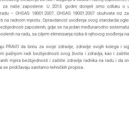
a za naše zaposlene. U 2013. godini donijeli smo odluku o uv
radu – OHSAS 18001:2007. OHSAS 18001:2007 obuhvata niz zahtj
i na radnom mjestu. Opravdanost uvođenja ovog standarda ogleda
i bezbjednosti zaposlenih, gdje se na jedan međunarodno sistematizo
lenih na radu, sa ciljem eliminisanja rizika ili njihovog svođenja na p
aju PRAVO da brinu za svoje zdravlje, zdravlje svojih kolega i 
m pažnjom radi bezbjednosti svog života i zdravlja, kao i zaštit
sanih mjera bezbjednosti i zaštite zdravlja radnika na radu i da s
 se pridržavaju sanitarno-tehničkih propisa.