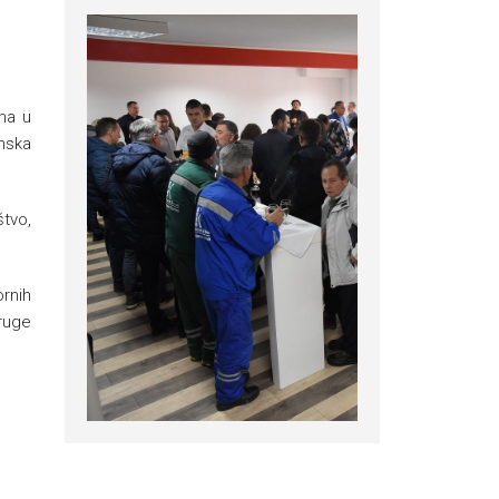
ma u
inska
štvo,
rnih
druge