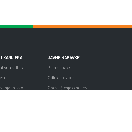
I KARIJERA
JAVNE NABAVKE
tivna kultura
Plan nabavki
eni
Odluke o izboru
anje i razvoj
Obavještenja o nabavci
i i priznanja
Izuzeto od ZJN
si
Sklopljeni ugovori
Razno