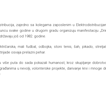
stribucija, zajedno sa kolegama zaposlenim u Elektrodistribucija
 i Bratuncu svake godine u drugom gradu organizuju manifestaciju „Dr
održavaju još od 1982. godine.
ričarska, mali fudbal, odbojka, stoni tenis, šah, pikado, strelja
rijade osvaja prelazni pehar.
više puta do sada pokazali humanost, kroz skupljanje dobrotvo
građanima u nevolji, volonterske projekte, darivanje krvi i mnoge 
e