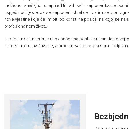
možemo značajno unaprijediti rad svih zaposlenika te samim 
uspješnosti jeste da se zaposleni ohrabre i da im se pomogne d
nove vještine koje će im biti od koristi na poziciji na kojoj se n
profesionalnom životu.
U tom smislu, mjerenje uspješnosti na poslu je način da se zaposl
neprestano usavršavanje, a procjenjivanje se vrši spram ciljeva i
Bezbjedno
Osim stvaranja mo