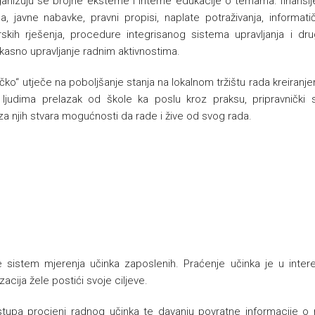
nizuju se brojne eksterne i interne edukacije o temama: finansije
a, javne nabavke, pravni propisi, naplate potraživanja, informati
erskih rješenja, procedure integrisanog sistema upravljanja i d
asno upravljanje radnim aktivnostima.
ko“ utječe na poboljšanje stanja na lokalnom tržištu rada kreiranje
ljudima prelazak od škole ka poslu kroz praksu, pripravnički s
a njih stvara mogućnosti da rade i žive od svog rada.
sistem mjerenja učinka zaposlenih. Praćenje učinka je u intere
acija žele postići svoje ciljeve.
istupa procjeni radnog učinka te davanju povratne informacije o 