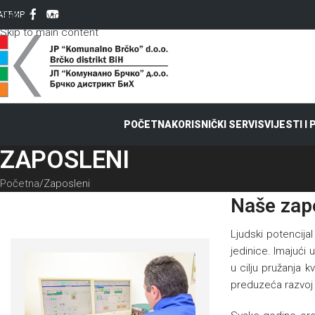
Skip to navigation
AT
ЋИР
Skip to main content
POČETNA
KORISNIČKI SERVIS
VIJESTI I
ZAPOSLENI
Početna
Zaposleni
Naše zap
Ljudski potencija
jedinice. Imajući
u cilju pružanja 
preduzeća razvoj 