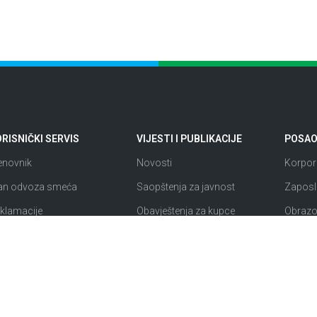
RISNIČKI SERVIS
VIJESTI I PUBLIKACIJE
POSAO 
enovnik
Novosti
Korpora
an odvoza smeća
Saopštenja za javnost
Zaposl
klamacije
Obavještenja za kupce
Obrazov
rvisne informacije
Publikacije
Rezultat
htjevi i obrasci
Mjesečni bilten
Konkur
istup informacijama