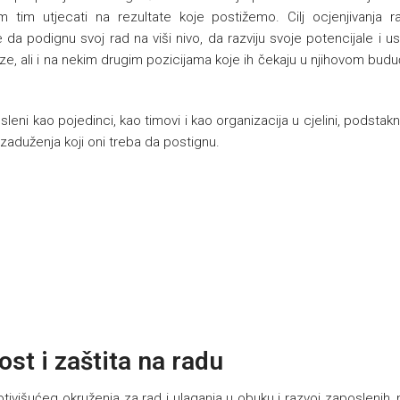
tim utjecati na rezultate koje postižemo. Cilj ocjenjivanja r
a podignu svoj rad na viši nivo, da razviju svoje potencijale i u
alaze, ali i na nekim drugim pozicijama koje ih čekaju u njihovom bu
eni kao pojedinci, kao timovi i kao organizacija u cjelini, podstak
 zaduženja koji oni treba da postignu.
st i zaštita na radu
tivišućeg okruženja za rad i ulaganja u obuku i razvoj zaposlenih, 