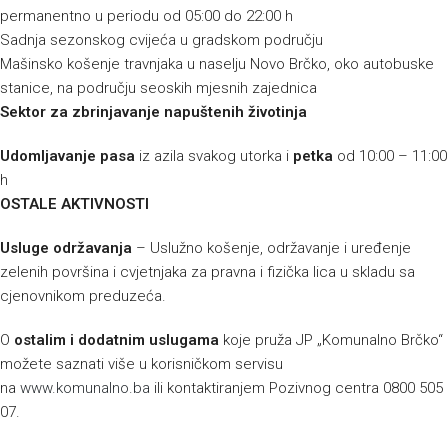
permanentno u periodu od 05:00 do 22:00 h
Sadnja sezonskog cvijeća u gradskom području
Mašinsko košenje travnjaka u naselju Novo Brčko, oko autobuske
stanice, na području seoskih mjesnih zajednica
Sektor za zbrinjavanje napuštenih životinja
Udomljavanje pasa
iz azila svakog utorka i
petka
od 10:00 – 11:00
h
OSTALE AKTIVNOSTI
Usluge održavanja
– Uslužno košenje, održavanje i uređenje
zelenih površina i cvjetnjaka za pravna i fizička lica u skladu sa
cjenovnikom preduzeća.
O
ostalim i dodatnim uslugama
koje pruža JP „Komunalno Brčko“
možete saznati više u korisničkom servisu
na
www.komunalno.ba
ili kontaktiranjem Pozivnog centra 0800 505
07.