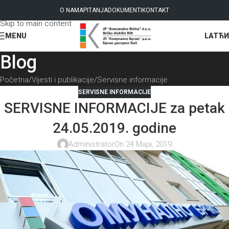
Skip to navigation
O NAMA
PITANJA
DOKUMENTI
KONTAKT
Skip to main content
LAT
ЋИ
MENU
Blog
Početna
Vijesti i publikacije
Servisne informacije
SERVISNE INFORMACIJE
SERVISNE INFORMACIJE za petak
24.05.2019. godine
Administrator
On 24 Maja, 2019