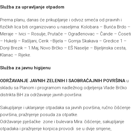
Služba za upravljanje otpadom
Prema planu, danas će prikupljanje i odvoz smeća od pravnih i
fizičkih lica biti organizovano u naseljima: Kolobara – Burića Brdo –
Meraje – Ivici – Rosulje, Prutače – Ograđenovac – Čande – Ćoseti
– Hukelji – Rašljani, Cerik –Bijela – Gornja Skakava – Gredice 1 –
Donji Brezik – 1.Maj, Novo Brčko – EŠ Naselje – Bijeljinska cesta,
Klanac – Rijeke.
Služba za javnu higijenu
ODRŽAVANJE JAVNIH ZELENIH I SAOBRAĆAJNIH POVRŠINA
u
skladu sa Planom i programom nadležnog odjeljenja Vlade Brčko
distrikta BiH za održavanje javnih površina:
Sakupljanje i uklanjanje otpadaka sa javnih površina, ručno čišćenje
površina, pražnjenje posuda za otpatke.
Održavanje pješačke zone i bulevara Mira: čišćenje, sakupljanje
otpadaka i pražnjenje korpica provodi se u dvije smjene,