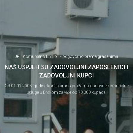
JP ``Komunalno Brčko`` - odgovorno prema građanima
NAŠ USPJEH SU ZADOVOLJNI ZAPOSLENICI I
ZADOVOLJNI KUPCI
Od 01.01.2008. godine kontinuirano pružamo osnovne komunalne
usluge u Brčkom za više od 70.000 kupaca.