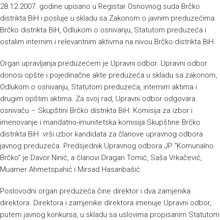
28.12.2007. godine upisano u Registar Osnovnog suda Brčko
distrikta BiH i posluje u skladu sa Zakonom o javnim preduzećima
Brčko distrikta BiH, Odlukom o osnivanju, Statutom preduzeća i
ostalim internim i relevantnim aktivma na nivou Brčko distrikta BiH.
Organ upravljanja preduzećem je Upravni odbor. Upravni odbor
donosi opšte i pojedinačne akte preduzeća u skladu sa zakonom,
Odlukom o osnivanju, Statutom preduzeća, internim aktima i
drugim opštim aktima. Za svoj rad, Upravni odbor odgovara
osnivaču – Skupštini Brčko distrikta BiH. Komisija za izbor i
imenovanje i mandatno-imunitetska komisija Skupštine Brčko
distrikta BiH vrši izbor kandidata za članove upravnog odbora
javnog preduzeća. Predsjednik Upravnog odbora JP “Komunalno
Brčko” je Davor Ninić, a članovi Dragan Tomić, Saša Vrkačević,
Muamer Ahmetspahić i Mirsad Hasanbašić.
Poslovodni organ preduzeća čine direktor i dva zamjenika
direktora. Direktora i zamjenike direktora imenuje Upravni odbor,
putem javnog konkursa, u skladu sa uslovima propisanim Statutom