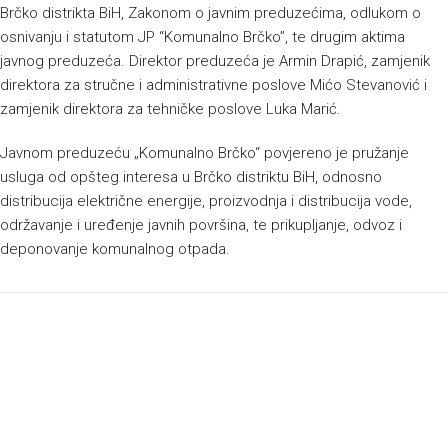
Brčko distrikta BiH, Zakonom o javnim preduzećima, odlukom o
osnivanju i statutom JP “Komunalno Brčko”, te drugim aktima
javnog preduzeća. Direktor preduzeća je Armin Drapić, zamjenik
direktora za stručne i administrativne poslove Mićo Stevanović i
zamjenik direktora za tehničke poslove Luka Marić.
Javnom preduzeću „Komunalno Brčko“ povjereno je pružanje
usluga od opšteg interesa u Brčko distriktu BiH, odnosno
distribucija električne energije, proizvodnja i distribucija vode,
održavanje i uređenje javnih površina, te prikupljanje, odvoz i
deponovanje komunalnog otpada.