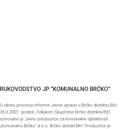
RUKOVODSTVO JP “KOMUNALNO BRČKO”
U okviru procesa reforme Javne uprave u Brčko distriktu BiH,
26.6.2007. godine, Odlukom Skupštine Brčko distrikta BiH,
osnovano je Javno preduzeće za komunalne djelatnosti
„Komunalno Brčko“ d.o.o. Brčko distrikt BiH. Preduzeće je