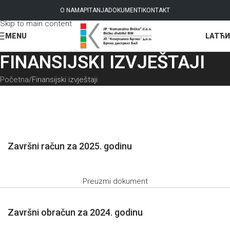
Skip to navigation
O NAMA
PITANJA
DOKUMENTI
KONTAKT
Skip to main content
LAT
ЋИ
MENU
FINANSIJSKI IZVJEŠTAJI
Početna
Finansijski izvještaji
Završni račun za 2025. godinu
Preuzmi dokument
Završni obračun za 2024. godinu