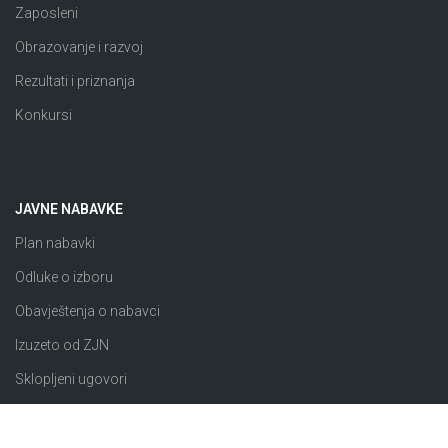
Zaposleni
Obrazovanje i razvoj
Rezultati i priznanja
Konkursi
JAVNE NABAVKE
Plan nabavki
Odluke o izboru
Obavještenja o nabavci
Izuzeto od ZJN
Sklopljeni ugovori
Razno