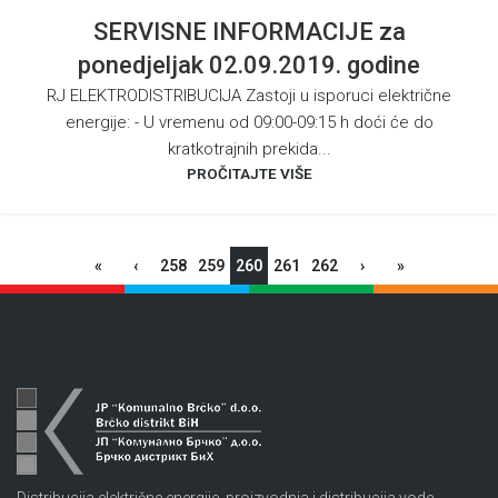
SERVISNE INFORMACIJE za
ponedjeljak 02.09.2019. godine
RJ ELEKTRODISTRIBUCIJA Zastoji u isporuci električne
energije: - U vremenu od 09:00-09:15 h doći će do
kratkotrajnih prekida...
PROČITAJTE VIŠE
«
‹
258
259
260
261
262
›
»
Distribucija električne energije, proizvodnja i distribucija vode,