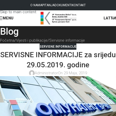
Skip to navigation
O NAMA
PITANJA
DOKUMENTI
KONTAKT
Skip to main content
LAT
ЋИ
MENU
Blog
Početna
Vijesti i publikacije
Servisne informacije
SERVISNE INFORMACIJE
SERVISNE INFORMACIJE za srijedu
29.05.2019. godine
Administrator
On 29 Maja, 2019