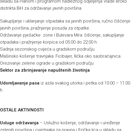
skladu sa Planom i programom nadležnog odjeljenja Vlade Brčko
distrikta BiH za održavanje javnih površina:
Sakupljanje i uklanjanje otpadaka sa javnih površina, ručno čišćenje
javnih površina, pražnjenje posuda za otpatke.
Održavanje pješačke zone i Bulevara Mira: čišćenje, sakupljanje
otpadaka i pražnjenje korpica od 05:00 do 22:00 h
Sadnja sezonskog cvijeća u gradskom području
Mašinsko košenje travnjaka: Ficibajer, Ilićka oko saobraćajnica
Orezivanje zelene ograde u gradskom području
Sektor za zbrinjavanje napuštenih životinja
Udomljavanje pasa
iz azila svakog utorka i petka od 10:00 – 11:00
h.
OSTALE AKTIVNOSTI
Usluge održavanja
– Uslužno košenje, održavanje i uređenje
zelenih površina i cvjetnjaka za pravna i fizička lica u skladu sa