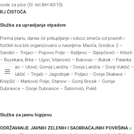
vode za piće (Sl. list BiH 40/10).
RJ ČISTOĆA
Služba za upravljanje otpadom
Prema planu, danas će prikupljanje i odvoz smeća od pravnih i
fizičkih lica biti organizovano u naseljima:
Maoča, Gredice 2 –
Sandići – Trnjaci – Popovo Polje – Ražljevo – Slijepčevići – Krbeti
– Buzekara, Brka – Ugori, Vitanovići – Bukovac – Bukvik – Palanka
– Lipovac – Ulović, Gornja Laništa – Donja Laništa – Donji Vukšić –
Gornji Vukšić – Tinjaši – Jagodnjak – Poljaci – Donja Skakava –
Krepšić – Marković Polje, Stanovi – Gornji Brezik – Gornje
Dubravice – Donje Dubravice – Šatorovići, Pukiš.
Služba za javnu higijenu
ODRŽAVANJE JAVNIH ZELENIH I SAOBRAĆAJNIH POVRŠINA
u