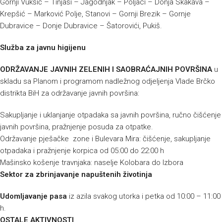
Gornji Vukšić – Tinjaši – Jagodnjak – Poljaci – Donja Skakava –
Krepšić – Marković Polje, Stanovi – Gornji Brezik – Gornje
Dubravice – Donje Dubravice – Šatorovići, Pukiš.
Služba za javnu higijenu
ODRŽAVANJE JAVNIH ZELENIH I SAOBRAĆAJNIH POVRŠINA
u
skladu sa Planom i programom nadležnog odjeljenja Vlade Brčko
distrikta BiH za održavanje javnih površina:
Sakupljanje i uklanjanje otpadaka sa javnih površina, ručno čišćenje
javnih površina, pražnjenje posuda za otpatke.
Održavanje pješačke zone i Bulevara Mira: čišćenje, sakupljanje
otpadaka i pražnjenje korpica od 05:00 do 22:00 h
Mašinsko košenje travnjaka: naselje Kolobara do Izbora
Sektor za zbrinjavanje napuštenih životinja
Udomljavanje pasa
iz azila svakog utorka i petka od 10:00 – 11:00
h.
OSTALE AKTIVNOSTI