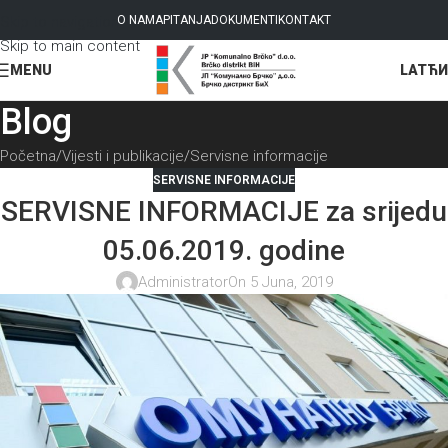
Skip to navigation
O NAMA
PITANJA
DOKUMENTI
KONTAKT
Skip to main content
LAT
ЋИ
MENU
Blog
Početna
Vijesti i publikacije
Servisne informacije
SERVISNE INFORMACIJE
SERVISNE INFORMACIJE za srijedu
05.06.2019. godine
Administrator
On 5 Juna, 2019