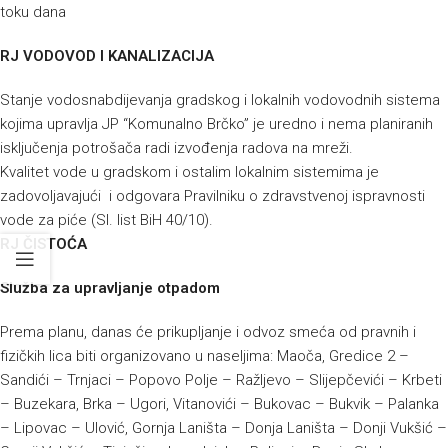
toku dana
RJ VODOVOD I KANALIZACIJA
Stanje vodosnabdijevanja gradskog i lokalnih vodovodnih sistema
kojima upravlja JP “Komunalno Brčko” je uredno i nema planiranih
isključenja potrošača radi izvođenja radova na mreži.
Kvalitet vode u gradskom i ostalim lokalnim sistemima je
zadovoljavajući i odgovara Pravilniku o zdravstvenoj ispravnosti
vode za piće (Sl. list BiH 40/10).
RJ ČISTOĆA
Služba za upravljanje otpadom
Prema planu, danas će prikupljanje i odvoz smeća od pravnih i
fizičkih lica biti organizovano u naseljima:
Maoča, Gredice 2 –
Sandići – Trnjaci – Popovo Polje – Ražljevo – Slijepčevići – Krbeti
– Buzekara, Brka – Ugori, Vitanovići – Bukovac – Bukvik – Palanka
– Lipovac – Ulović, Gornja Laništa – Donja Laništa – Donji Vukšić –