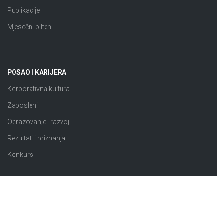
Publikacije
Mjesečni bilten
POSAO I KARIJERA
Korporativna kultura
Zaposleni
Obrazovanje i razvoj
Rezultati i priznanja
Konkursi
JAVNE NABAVKE
Plan nabavki