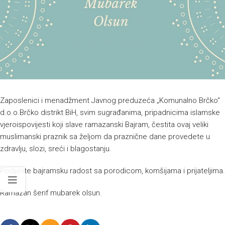
Zaposlenici i menadžment Javnog preduzeća „Komunalno Brčko“
d.o.o.Brčko distrikt BiH, svim sugrađanima, pripadnicima islamske
vjeroispovijesti koji slave ramazanski Bajram, čestita ovaj veliki
muslimanski praznik sa željom da praznične dane provedete u
zdravlju, slozi, sreći i blagostanju.
Podijelite bajramsku radost sa porodicom, komšijama i prijateljima.
Ramazan šerif mubarek olsun.