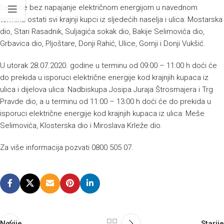
čega će bez napajanje električnom energijom u navednom
terminu ostati svi krajnji kupci iz sljedećih naselja i ulica: Mostarska
dio, Stari Rasadnik, Suljagića sokak dio, Bakije Selimovića dio,
Grbavica dio, Pljoštare, Donji Rahić, Ulice, Gornji i Donji Vukšić.
U utorak 28.07.2020. godine u terminu od 09:00 – 11:00 h doći će
do prekida u isporuci električne energije kod krajnjih kupaca iz
ulica i dijelova ulica: Nadbiskupa Josipa Juraja Štrosmajera i Trg
Pravde dio, a u terminu od 11:00 – 13:00 h doći će do prekida u
isporuci električne energije kod krajnjih kupaca iz ulica: Meše
Selimovića, Klosterska dio i Miroslava Krleže dio.
Za više informacija pozvati 0800 505 07.
Novije
Starije