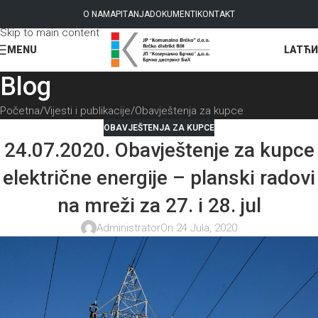
Skip to navigation
O NAMA
PITANJA
DOKUMENTI
KONTAKT
Skip to main content
LAT
ЋИ
MENU
Blog
Početna
Vijesti i publikacije
Obavještenja za kupce
OBAVJEŠTENJA ZA KUPCE
24.07.2020. Obavještenje za kupce
električne energije – planski radovi
na mreži za 27. i 28. jul
Administrator
On 24 Jula, 2020