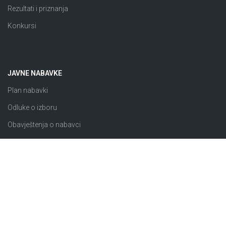
Rezultati i priznanja
Konkursi
JAVNE NABAVKE
Plan nabavki
Odluke o izboru
Obavještenja o nabavci
Izuzeto od ZJN
Sklopljeni ugovori
Razno
© 2026 JP “Komunalno Brčko” d.o.o. Brčko distrikt BiH |
Pravila i uslovi korištenja