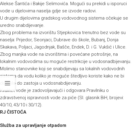
Alekse Šantića i Bakije Selimovića. Mogući su prekidi u isporuci
vode u dijelovima naselja gdje se izvode radovi.
U drugim dijelovima gradskog vodovodnog sistema očekuje se
uredno snabdijevanje.
Zbog problema na izvorištu Stjepkovica trenutno bez vode su
naselja: Prijedor, Seonjaci, Dubrave do škole, Bubanj, Donja
Skakava, Poljaci, Jagodnjak, Bašče, Endek, D. i G. Vukšić i Ulice.
Zbog manjka vode na izvorištima i povećane potrošnje, na
lokalnim vodovodima su moguće restrikcije u vodosnadbijevanju.
Molimo stanovnike koji se snabdijevaju sa lokalnih vodovodnih
sistema da vodu koliko je moguće štedljivo koriste kako ne bi
dolazilo do zastoja u vodosnabdijevanju.
Kvalitet vode je zadovoljavajući i odgovara Pravilniku o
zdravstvenoj ispravnosti vode za piće (Sl. glasnik BiH, brojevi:
40/10, 43/10 i 30/12).
RJ ČISTOĆA
Služba za upravljanje otpadom