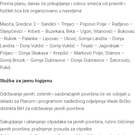
Prema planu, danas će prikupljanje i odvoz smeća od pravnih i
fizičkih lica biti organizovano u naseljima:
Maoča, Gredice 2 – Sandići – Trnjaci – Popovo Polje – Ražljevo –
Slijepčevići – Krbeti – Buzekara, Brka – Ugori, Vitanovići – Bukovac
– Bukvik – Palanka – Lipovac – Ulović, Gornja Laništa – Donja
Laništa – Donji Vukšić – Gornji Vukšić – Tinjaši – Jagodnjak –
Poljaci – Donja Skakava – Krepšić – Marković Polje, Stanovi –
Gornji Brezik – Gornje Dubravice – Donje Dubravice – Šatorovići,
Pukiš.
Služba za javnu higijenu
Održavanje javnih, zelenih i saobraćajnih površina će se odvijati u
skladu sa Planom i programom nadležnog odjeljenja Vlade Brčko
distrikta BiH za održavanje javnih površina:
Sakupljanje i uklanjanje otpadaka sa javnih površina, ručno čišćenje
javnih površina, pražnjenje posuda za otpatke.