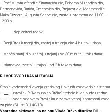
– Prof.Murata efendije Sinanagića dio, Edhema Mulabdića dio,
Đermanovića, Burića, Omerovića dio, Prnjavor dio, Mehmedalije
Maka Dizdara i Augusta Šenoe dio, zastoj u vremenu od 11:00 –
13:00 h;
– Neplanirani radovi
– Donji Brezik manji dio, zastoj u trajanju oko 4 h u toku dana;
– Maoča manji dio, zastoj u trajanju od 30 minuta u toku dana;
– Islamovac, zastoj u trajanju od 2 h tokom dana;
RJ VODOVOD I KANALIZACIJA
Stanje vodosnabdijevanja gradskog i lokalnih vodovodnih sistema
kojima upravlja JP “Komunalno Brčko” trebalo bi da bude uredno
Kvalitet vode odgovara Pravilniku o zdravstvenoj ispravnosti vode
za piće (Sl. list BiH 40/10).
Vanredne aktivnosti po nalogu Vlade Brčko distrikta BiH: