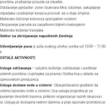
površina, pražnjenje posuda za otpatke.
Održavanje pješačke zone i bulevara Mira: čišćenje, sakupljanje
otpadaka i pražnjenje korpica provodi se u dvije smjene
Mašinsko čišćenje kolovoza specijalnim vozilom
Okopavanje parcela sa zasađenim biljnim materijalom
Mašinsko košenje travnjaka
Sektor za zbrinjavanje napuštenih životinja
Udomljavanje pasa
iz azila svakog utorka i petka od 10:00 – 11:00
h
OSTALE AKTIVNOSTI
Usluge održavanja
– uslužno košenje, održavanje i uređenje
zelenih površina i cvjetnjaka za pravna i fizička lica u skladu sa
cjenovnikom preduzeća.
Usluga dostave vode u cisterni
: Obavještavamo građane da
vršimo isporuku vode u cisterni. Ova usluga pogodna je za
punjenje dvorišnih bazena, prilikom organizacije raznih skupova i
sl. Usluga je dostupna radnim danima, a prije isporuke potrebno je