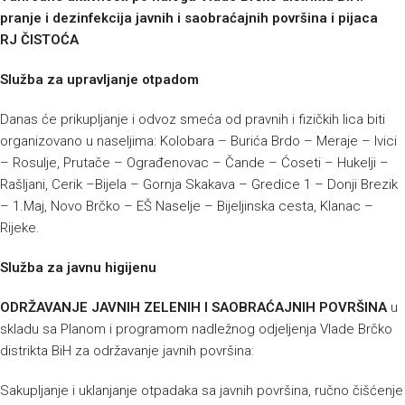
pranje i dezinfekcija javnih i saobraćajnih površina i pijaca
RJ ČISTOĆA
Služba za upravljanje otpadom
Danas će prikupljanje i odvoz smeća od pravnih i fizičkih lica biti
organizovano u naseljima: Kolobara – Burića Brdo – Meraje – Ivici
– Rosulje, Prutače – Ograđenovac – Čande – Ćoseti – Hukelji –
Rašljani, Cerik –Bijela – Gornja Skakava – Gredice 1 – Donji Brezik
– 1.Maj, Novo Brčko – EŠ Naselje – Bijeljinska cesta, Klanac –
Rijeke.
Služba za javnu higijenu
ODRŽAVANJE JAVNIH ZELENIH I SAOBRAĆAJNIH POVRŠINA
u
skladu sa Planom i programom nadležnog odjeljenja Vlade Brčko
distrikta BiH za održavanje javnih površina:
Sakupljanje i uklanjanje otpadaka sa javnih površina, ručno čišćenje