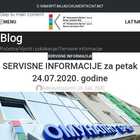
Skip to navigation
O NAMA
PITANJA
DOKUMENTI
KONTAKT
Skip to main content
LAT
ЋИ
MENU
Blog
Početna
Vijesti i publikacije
Servisne informacije
SERVISNE INFORMACIJE
SERVISNE INFORMACIJE za petak
24.07.2020. godine
Administrator
On 24 Jula, 2020