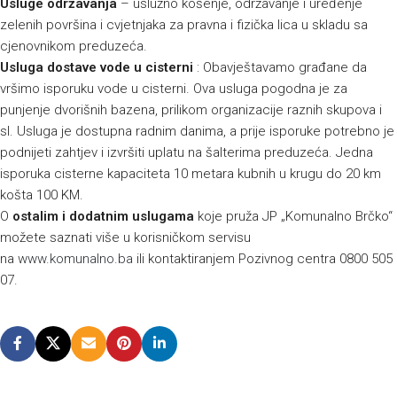
Usluge održavanja
– uslužno košenje, održavanje i uređenje
zelenih površina i cvjetnjaka za pravna i fizička lica u skladu sa
cjenovnikom preduzeća.
Usluga dostave vode u cisterni
: Obavještavamo građane da
vršimo isporuku vode u cisterni. Ova usluga pogodna je za
punjenje dvorišnih bazena, prilikom organizacije raznih skupova i
sl. Usluga je dostupna radnim danima, a prije isporuke potrebno je
podnijeti zahtjev i izvršiti uplatu na šalterima preduzeća. Jedna
isporuka cisterne kapaciteta 10 metara kubnih u krugu do 20 km
košta 100 KM.
O
ostalim i dodatnim uslugama
koje pruža JP „Komunalno Brčko“
možete saznati više u korisničkom servisu
na
www.komunalno.ba
ili kontaktiranjem Pozivnog centra 0800 505
07.