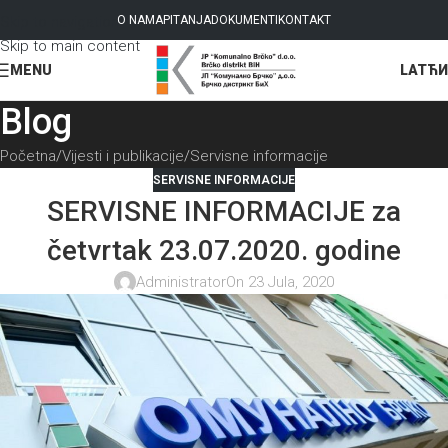
Skip to navigation
O NAMA
PITANJA
DOKUMENTI
KONTAKT
Skip to main content
LAT
ЋИ
MENU
Blog
Početna
Vijesti i publikacije
Servisne informacije
SERVISNE INFORMACIJE
SERVISNE INFORMACIJE za
četvrtak 23.07.2020. godine
Administrator
On 23 Jula, 2020