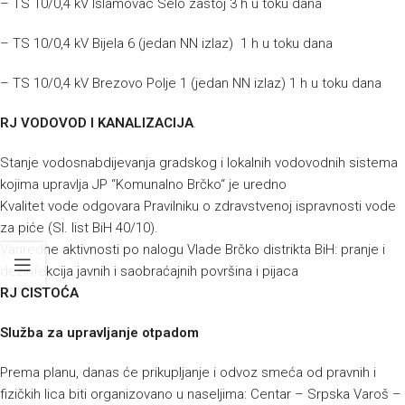
– TS 10/0,4 kV Islamovac Selo zastoj 3 h u toku dana
– TS 10/0,4 kV Bijela 6 (jedan NN izlaz) 1 h u toku dana
– TS 10/0,4 kV Brezovo Polje 1 (jedan NN izlaz) 1 h u toku dana
RJ VODOVOD I KANALIZACIJA
.
Stanje vodosnabdijevanja gradskog i lokalnih vodovodnih sistema
kojima upravlja JP “Komunalno Brčko“ je uredno
Kvalitet vode odgovara Pravilniku o zdravstvenoj ispravnosti vode
za piće (Sl. list BiH 40/10).
Vanredne aktivnosti po nalogu Vlade Brčko distrikta BiH: pranje i
dezinfekcija javnih i saobraćajnih površina i pijaca
RJ ČISTOĆA
Služba za upravljanje otpadom
Prema planu, danas će prikupljanje i odvoz smeća od pravnih i
fizičkih lica biti organizovano u naseljima:
Centar – Srpska Varoš –