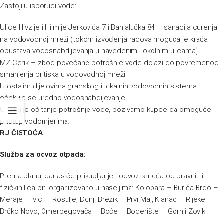
Zastoji u isporuci vode:
Ulice Hivzije i Hilmije Jerkovića 7 i Banjalučka 84 – sanacija curenja
na vodovodnoj mreži (tokom izvođenja radova moguća je kraća
obustava vodosnabdijevanja u navedenim i okolnim ulicama)
MZ Cerik – zbog povećane potrošnje vode dolazi do povremenog
smanjenja pritiska u vodovodnoj mreži
U ostalim dijelovima gradskog i lokalnih vodovodnih sistema
očekuje se uredno vodosnabdijevanje
U toku je očitanje potrošnje vode, pozivamo kupce da omoguće
pristup vodomjerima.
RJ ČISTOĆA
Služba za odvoz otpada:
Prema planu, danas će prikupljanje i odvoz smeća od pravnih i
fizičkih lica biti organizovano u naseljima: Kolobara – Burića Brdo –
Meraje – Ivici – Rosulje, Donji Brezik – Prvi Maj, Klanac – Rijeke –
Brčko Novo, Omerbegovača – Boće – Boderište – Gornji Zovik –