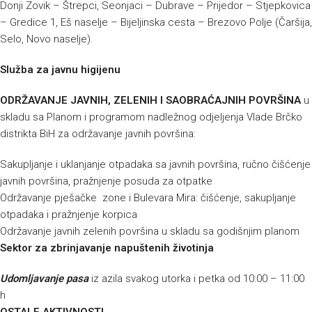
Donji Zovik – Štrepci, Seonjaci – Dubrave – Prijedor – Stjepkovica
– Gredice 1, Eš naselje – Bijeljinska cesta – Brezovo Polje (Čaršija,
Selo, Novo naselje).
Služba za javnu higijenu
ODRŽAVANJE JAVNIH, ZELENIH I SAOBRAĆAJNIH POVRŠINA
u
skladu sa Planom i programom nadležnog odjeljenja Vlade Brčko
distrikta BiH za održavanje javnih površina:
Sakupljanje i uklanjanje otpadaka sa javnih površina, ručno čišćenje
javnih površina, pražnjenje posuda za otpatke
Održavanje pješačke zone i Bulevara Mira: čišćenje, sakupljanje
otpadaka i pražnjenje korpica
Održavanje javnih zelenih površina u skladu sa godišnjim planom
Sektor za zbrinjavanje napuštenih životinja
Udomljavanje pasa
iz azila svakog utorka i petka od 10:00 – 11:00
h