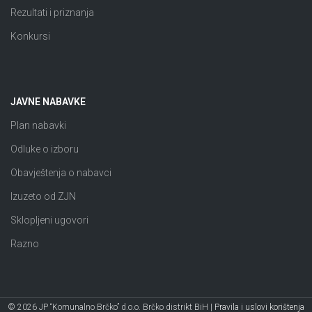
Rezultati i priznanja
Konkursi
JAVNE NABAVKE
Plan nabavki
Odluke o izboru
Obavještenja o nabavci
Izuzeto od ZJN
Sklopljeni ugovori
Razno
© 2026 JP “Komunalno Brčko” d.o.o. Brčko distrikt BiH |
Pravila i uslovi korištenja