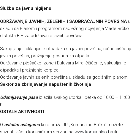
Služba za javnu higijenu
ODRŽAVANjE JAVNIH, ZELENIH I SAOBRAĆAJNIH POVRŠINA
u
skladu sa Planom i programom nadležnog odjeljenja Vlade Brčko
distrikta BiH za održavanje javnih površina:
Sakupljanje i uklanjanje otpadaka sa javnih površina, ručno čišćenje
javnih površina, pražnjenje posuda za otpatke.
Održavanje pješačke zone i Bulevara Mira: čišćenje, sakupljanje
otpadaka i pražnjenje korpica
Održavanje javnih zelenih površina u skladu sa godišnjim planom
Sektor za zbrinjavanje napuštenih životinja
Udomljavanje pasa
iz azila svakog utorka i petka od 10:00 – 11:00
h
OSTALE AKTIVNOSTI
O
ostalim uslugama
koje pruža JP „Komunalno Brčko“ možete
saznati više u korisničkom servisu na
www.komunalno.ba
ili