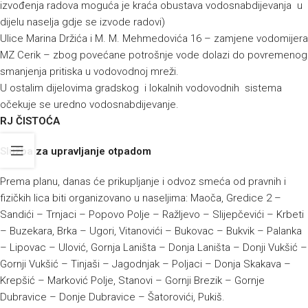
izvođenja radova moguća je kraća obustava vodosnabdijevanja u
dijelu naselja gdje se izvode radovi)
Ulice Marina Držića i M. M. Mehmedovića 16 – zamjene vodomijera
MZ Cerik – zbog povećane potrošnje vode dolazi do povremenog
smanjenja pritiska u vodovodnoj mreži.
U ostalim dijelovima gradskog i lokalnih vodovodnih sistema
očekuje se uredno vodosnabdijevanje.
RJ ČISTOĆA
Služba za upravljanje otpadom
Prema planu, danas će prikupljanje i odvoz smeća od pravnih i
fizičkih lica biti organizovano u naseljima: Maoča, Gredice 2 –
Sandići – Trnjaci – Popovo Polje – Ražljevo – Slijepčevići – Krbeti
– Buzekara, Brka – Ugori, Vitanovići – Bukovac – Bukvik – Palanka
– Lipovac – Ulović, Gornja Laništa – Donja Laništa – Donji Vukšić –
Gornji Vukšić – Tinjaši – Jagodnjak – Poljaci – Donja Skakava –
Krepšić – Marković Polje, Stanovi – Gornji Brezik – Gornje
Dubravice – Donje Dubravice – Šatorovići, Pukiš.