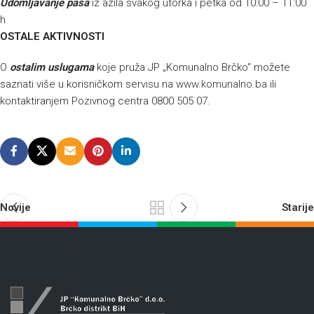
Udomljavanje pasa
iz azila svakog utorka i petka od 10:00 – 11:00
h
OSTALE AKTIVNOSTI
O
ostalim uslugama
koje pruža JP „Komunalno Brčko“ možete
saznati više u korisničkom servisu na
www.komunalno.ba
ili
kontaktiranjem Pozivnog centra 0800 505 07.
Novije
Starije