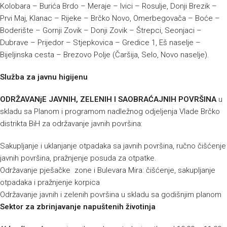
Kolobara – Burića Brdo – Meraje – Ivici – Rosulje, Donji Brezik –
Prvi Maj, Klanac – Rijeke – Brčko Novo, Omerbegovača – Boće –
Boderište – Gornji Zovik – Donji Zovik – Štrepci, Seonjaci –
Dubrave – Prijedor – Stjepkovica – Gredice 1, Eš naselje –
Bijeljinska cesta – Brezovo Polje (Čaršija, Selo, Novo naselje).
Služba za javnu higijenu
ODRŽAVANjE JAVNIH, ZELENIH I SAOBRAĆAJNIH POVRŠINA
u
skladu sa Planom i programom nadležnog odjeljenja Vlade Brčko
distrikta BiH za održavanje javnih površina:
Sakupljanje i uklanjanje otpadaka sa javnih površina, ručno čišćenje
javnih površina, pražnjenje posuda za otpatke.
Održavanje pješačke zone i Bulevara Mira: čišćenje, sakupljanje
otpadaka i pražnjenje korpica
Održavanje javnih i zelenih površina u skladu sa godišnjim planom
Sektor za zbrinjavanje napuštenih životinja