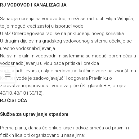
RJ VODOVOD I KANALIZACIJA
Sanacija curenja na vodovodnoj mreži se radi u ul. Filipa Višnjića,
te je moguć kraći zastoj u isporuci vode
U MZ Omerbegovača radi se na priključenju novog korisnika
U drugim dijelovima gradskog vodovodnog sistema očekuje se
uredno vodosnabdijevanja.
Na svim lokalnim vodovodnim sistemima su mogući poremećaji u
vodosnadbijevanju u vidu pada pritiska i prekida
vodosnadbijevanja, usljed nedovoljne količine vode na izvorištima.
Kvalitet vode je zadovoljavajući i odgovara Pravilniku o
zdravstvenoj ispravnosti vode za piće (Sl. glasnik BiH, brojevi:
40/10, 43/10 i 30/12).
RJ ČISTOĆA
Služba za upravljanje otpadom
Prema planu, danas će prikupljanje i odvoz smeća od pravnih i
fizičkih lica biti organizovano u naseljima: