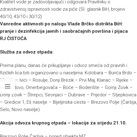
Kvalitet vode je zadovoljavajući i odgovara Pravilniku o
zdravstvenoj ispravnosti vode za piće (Sl. glasnik BiH, brojevi:
40/10, 43/10 i 30/12)
Vanredne aktivnosti po nalogu Vlade Brčko distrikta BiH:
pranje i dezinfekcija javnih i saobraćajnih površina i pijaca
RJ ČISTOĆA
Služba za odvoz otpada:
Prema planu, danas će prikupljanje i odvoz smeća od pravnih i
fizičkih lica biti organizovano u naseljima: Kolobara – Burića Brdo –
Meraje – Ivici – Rosulje, Donji Brezik – Prvi Maj, Klanac – Rijeke –
Brčko Novo, Omerbegovača – Boće – Boderište – Gornji Zovik –
Donji Zovik – Štrepci, Seonjaci – Dubrave – Prijedor – Stjepkovica
– Gredice 1, Eš naselje – Bijeljinska cesta – Brezovo Polje (Čaršija,
Selo, Novo naselje).
Akcija odvoza krupnog otpada – lokacije za srijedu 21.10.
Brezovo Polje Čaršija – pored objekta MZ