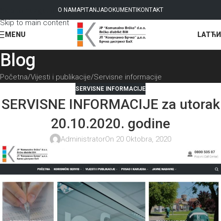
Skip to navigation
O NAMA
PITANJA
DOKUMENTI
KONTAKT
Skip to main content
LAT
ЋИ
MENU
Blog
Početna
Vijesti i publikacije
Servisne informacije
SERVISNE INFORMACIJE
SERVISNE INFORMACIJE za utorak
20.10.2020. godine
Administrator
On 20 Oktobra, 2020