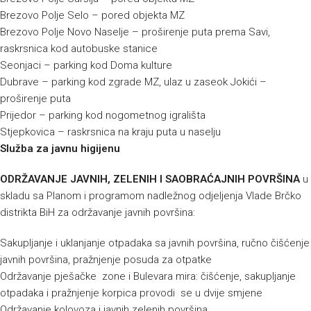
Brezovo Polje Selo – pored objekta MZ
Brezovo Polje Novo Naselje – proširenje puta prema Savi,
raskrsnica kod autobuske stanice
Seonjaci – parking kod Doma kulture
Dubrave – parking kod zgrade MZ, ulaz u zaseok Jokići –
proširenje puta
Prijedor – parking kod nogometnog igrališta
Stjepkovica – raskrsnica na kraju puta u naselju
Služba za javnu higijenu
ODRŽAVANJE JAVNIH, ZELENIH I SAOBRAĆAJNIH POVRŠINA
u
skladu sa Planom i programom nadležnog odjeljenja Vlade Brčko
distrikta BiH za održavanje javnih površina:
Sakupljanje i uklanjanje otpadaka sa javnih površina, ručno čišćenje
javnih površina, pražnjenje posuda za otpatke
Održavanje pješačke zone i Bulevara mira: čišćenje, sakupljanje
otpadaka i pražnjenje korpica provodi se u dvije smjene
Održavanje kolovoza i javnih zelenih površina