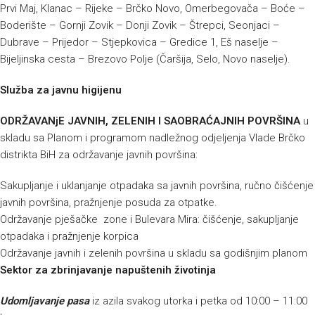
Prvi Maj, Klanac – Rijeke – Brčko Novo, Omerbegovača – Boće –
Boderište – Gornji Zovik – Donji Zovik – Štrepci, Seonjaci –
Dubrave – Prijedor – Stjepkovica – Gredice 1, Eš naselje –
Bijeljinska cesta – Brezovo Polje (Čaršija, Selo, Novo naselje).
Služba za javnu higijenu
ODRŽAVANjE JAVNIH, ZELENIH I SAOBRAĆAJNIH POVRŠINA
u
skladu sa Planom i programom nadležnog odjeljenja Vlade Brčko
distrikta BiH za održavanje javnih površina:
Sakupljanje i uklanjanje otpadaka sa javnih površina, ručno čišćenje
javnih površina, pražnjenje posuda za otpatke.
Održavanje pješačke zone i Bulevara Mira: čišćenje, sakupljanje
otpadaka i pražnjenje korpica
Održavanje javnih i zelenih površina u skladu sa godišnjim planom
Sektor za zbrinjavanje napuštenih životinja
Udomljavanje pasa
iz azila svakog utorka i petka od 10:00 – 11:00