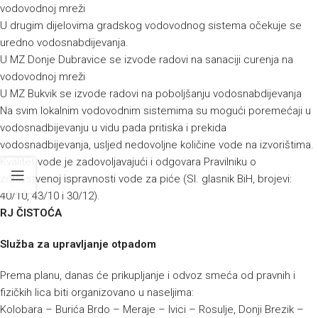
vodovodnoj mreži
U drugim dijelovima gradskog vodovodnog sistema očekuje se
uredno vodosnabdijevanja.
U MZ Donje Dubravice se izvode radovi na sanaciji curenja na
vodovodnoj mreži
U MZ Bukvik se izvode radovi na poboljšanju vodosnabdijevanja
Na svim lokalnim vodovodnim sistemima su mogući poremećaji u
vodosnadbijevanju u vidu pada pritiska i prekida
vodosnadbijevanja, usljed nedovoljne količine vode na izvorištima.
Kvalitet vode je zadovoljavajući i odgovara Pravilniku o
zdravstvenoj ispravnosti vode za piće (Sl. glasnik BiH, brojevi:
40/10, 43/10 i 30/12).
RJ ČISTOĆA
Služba za upravljanje otpadom
Prema planu, danas će prikupljanje i odvoz smeća od pravnih i
fizičkih lica biti organizovano u naseljima:
Kolobara – Burića Brdo – Meraje – Ivici – Rosulje, Donji Brezik –