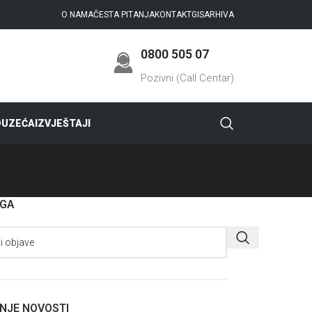
O NAMA
ČESTA PITANJA
KONTAKT
GIS
ARHIVA
0800 505 07
Pozivni (Call Centar)
DUZEĆA
IZVJEŠTAJI
AGA
NJE NOVOSTI