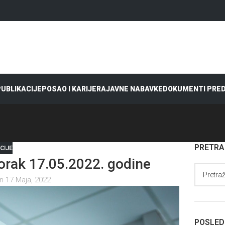
 PUBLIKACIJE
POSAO I KARIJERA
JAVNE NABAVKE
DOKUMENTI PRE
PRETR
CIJE
rak 17.05.2022. godine
n 17 Maja, 2022
POSLED