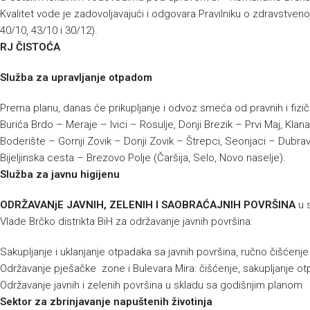
Kvalitet vode je zadovoljavajući i odgovara Pravilniku o zdravstvenoj
40/10, 43/10 i 30/12).
RJ ČISTOĆA
Služba za upravljanje otpadom
Prema planu, danas će prikupljanje i odvoz smeća od pravnih i fizič
Burića Brdo – Meraje – Ivici – Rosulje, Donji Brezik – Prvi Maj, 
Boderište – Gornji Zovik – Donji Zovik – Štrepci, Seonjaci – Dubra
Bijeljinska cesta – Brezovo Polje (Čaršija, Selo, Novo naselje).
Služba za javnu higijenu
ODRŽAVANjE JAVNIH, ZELENIH I SAOBRAĆAJNIH POVRŠINA
u 
Vlade Brčko distrikta BiH za održavanje javnih površina:
Sakupljanje i uklanjanje otpadaka sa javnih površina, ručno čišćenj
Održavanje pješačke zone i Bulevara Mira: čišćenje, sakupljanje ot
Održavanje javnih i zelenih površina u skladu sa godišnjim planom
Sektor za zbrinjavanje napuštenih životinja