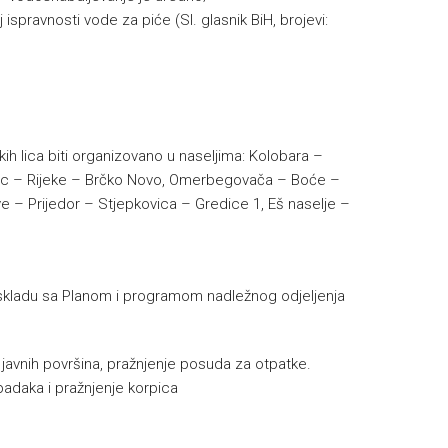
 ispravnosti vode za piće (Sl. glasnik BiH, brojevi:
kih lica biti organizovano u naseljima: Kolobara –
Klanac – Rijeke – Brčko Novo, Omerbegovača – Boće –
ve – Prijedor – Stjepkovica – Gredice 1, Eš naselje –
skladu sa Planom i programom nadležnog odjeljenja
e javnih površina, pražnjenje posuda za otpatke.
padaka i pražnjenje korpica