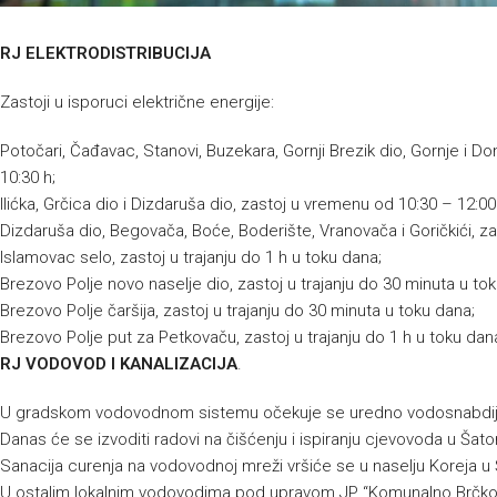
RJ ELEKTRODISTRIBUCIJA
Zastoji u isporuci električne energije:
Potočari, Čađavac, Stanovi, Buzekara, Gornji Brezik dio, Gornje i D
10:30 h;
Ilićka, Grčica dio i Dizdaruša dio, zastoj u vremenu od 10:30 – 12:00
Dizdaruša dio, Begovača, Boće, Boderište, Vranovača i Goričkići, z
Islamovac selo, zastoj u trajanju do 1 h u toku dana;
Brezovo Polje novo naselje dio, zastoj u trajanju do 30 minuta u to
Brezovo Polje čaršija, zastoj u trajanju do 30 minuta u toku dana;
Brezovo Polje put za Petkovaču, zastoj u trajanju do 1 h u toku dan
RJ VODOVOD I KANALIZACIJA
.
U gradskom vodovodnom sistemu očekuje se uredno vodosnabdij
Danas će se izvoditi radovi na čišćenju i ispiranju cjevovoda u Ša
Sanacija curenja na vodovodnoj mreži vršiće se u naselju Koreja u
U ostalim lokalnim vodovodima pod upravom JP “Komunalno Brčko”