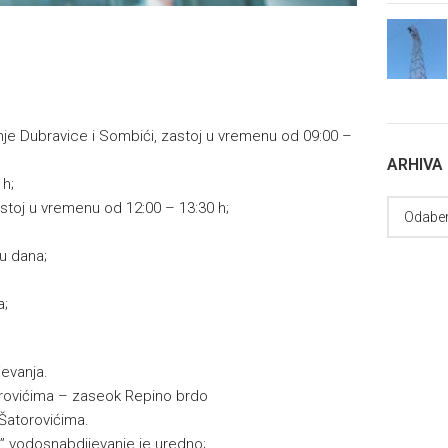
onje Dubravice i Sombići, zastoj u vremenu od 09:00 –
ARHIVA
 h;
astoj u vremenu od 12:00 – 13:30 h;
ku dana;
a;
evanja.
torovićima – zaseok Repino brdo
 Šatorovićima.
 vodosnabdijevanje je uredno;