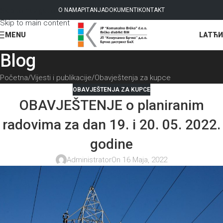
Skip to navigation
O NAMA
PITANJA
DOKUMENTI
KONTAKT
Skip to main content
LAT
ЋИ
MENU
Blog
Početna
Vijesti i publikacije
Obavještenja za kupce
OBAVJEŠTENJA ZA KUPCE
OBAVJEŠTENJE o planiranim
radovima za dan 19. i 20. 05. 2022.
godine
Administrator
On 16 Maja, 2022