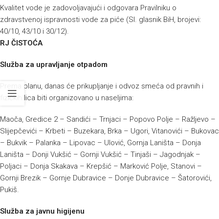
Kvalitet vode je zadovoljavajući i odgovara Pravilniku o
zdravstvenoj ispravnosti vode za piće (Sl. glasnik BiH, brojevi:
40/10, 43/10 i 30/12).
RJ ČISTOĆA
Služba za upravljanje otpadom
Prema planu, danas će prikupljanje i odvoz smeća od pravnih i
fizičkih lica biti organizovano u naseljima:
Maoča, Gredice 2 – Sandići – Trnjaci – Popovo Polje – Ražljevo –
Slijepčevići – Krbeti – Buzekara, Brka – Ugori, Vitanovići – Bukovac
– Bukvik – Palanka – Lipovac – Ulović, Gornja Laništa – Donja
Laništa – Donji Vukšić – Gornji Vukšić – Tinjaši – Jagodnjak –
Poljaci – Donja Skakava – Krepšić – Marković Polje, Stanovi –
Gornji Brezik – Gornje Dubravice – Donje Dubravice – Šatorovići,
Pukiš.
Služba za javnu higijenu