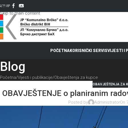
Skip to navigation
AT
ЋИР
Skip to main content
POČETNA
KORISNIČKI SERVIS
VIJESTI I
Blog
Početna
Vijesti i publikacije
Obavještenja za kupce
OBAVJEŠTENJA ZA 
OBAVJEŠTENJE o planiranim radov
Posted by
Administrator
On 