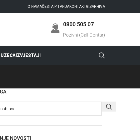
O NAMA
ČESTA PITANJA
KONTAKT
GIS
ARHIVA
0800 505 07
Pozivni (Call Centar)
DUZEĆA
IZVJEŠTAJI
AGA
NJE NOVOSTI