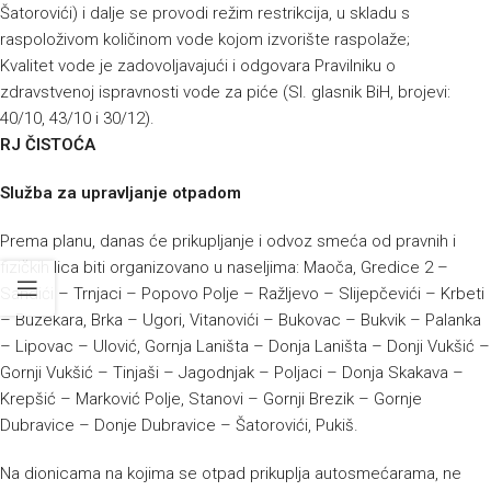
Šatorovići) i dalje se provodi režim restrikcija, u skladu s
raspoloživom količinom vode kojom izvorište raspolaže;
Kvalitet vode je zadovoljavajući i odgovara Pravilniku o
zdravstvenoj ispravnosti vode za piće (Sl. glasnik BiH, brojevi:
40/10, 43/10 i 30/12).
RJ ČISTOĆA
Služba za upravljanje otpadom
Prema planu, danas će prikupljanje i odvoz smeća od pravnih i
fizičkih lica biti organizovano u naseljima: Maoča, Gredice 2 –
Sandići – Trnjaci – Popovo Polje – Ražljevo – Slijepčevići – Krbeti
– Buzekara, Brka – Ugori, Vitanovići – Bukovac – Bukvik – Palanka
– Lipovac – Ulović, Gornja Laništa – Donja Laništa – Donji Vukšić –
Gornji Vukšić – Tinjaši – Jagodnjak – Poljaci – Donja Skakava –
Krepšić – Marković Polje, Stanovi – Gornji Brezik – Gornje
Dubravice – Donje Dubravice – Šatorovići, Pukiš.
Na dionicama na kojima se otpad prikuplja autosmećarama, ne