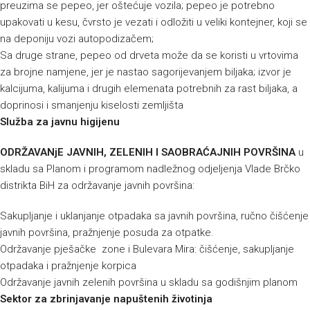
preuzima se pepeo, jer oštećuje vozila; pepeo je potrebno
upakovati u kesu, čvrsto je vezati i odložiti u veliki kontejner, koji se
na deponiju vozi autopodizačem;
Sa druge strane, pepeo od drveta može da se koristi u vrtovima
za brojne namjene, jer je nastao sagorijevanjem biljaka; izvor je
kalcijuma, kalijuma i drugih elemenata potrebnih za rast biljaka, a
doprinosi i smanjenju kiselosti zemljišta
Služba za javnu higijenu
ODRŽAVANjE JAVNIH, ZELENIH I SAOBRAĆAJNIH POVRŠINA
u
skladu sa Planom i programom nadležnog odjeljenja Vlade Brčko
distrikta BiH za održavanje javnih površina:
Sakupljanje i uklanjanje otpadaka sa javnih površina, ručno čišćenje
javnih površina, pražnjenje posuda za otpatke.
Održavanje pješačke zone i Bulevara Mira: čišćenje, sakupljanje
otpadaka i pražnjenje korpica
Održavanje javnih zelenih površina u skladu sa godišnjim planom
Sektor za zbrinjavanje napuštenih životinja