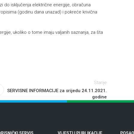
i do isključenja električne energije, obračuna
ropisima (godinu dana unazad) i pokreće krivična
gije, ukoliko o tome imaju valjanih saznanja, za šta
Starije
SERVISNE INFORMACIJE za srijedu 24.11.2021.
godine
RISNIČKI SERVIS
VIJESTI I PUBLIKACIJE
POSAO 