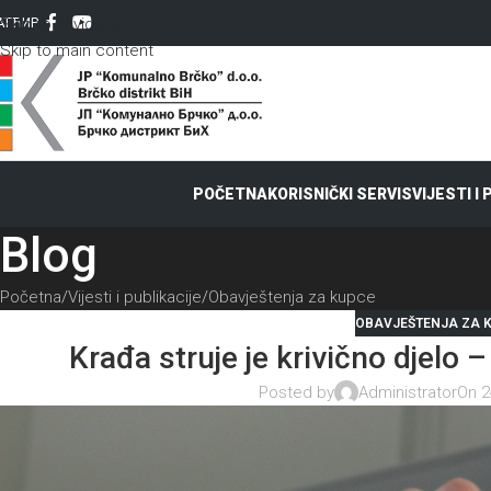
Skip to navigation
AT
ЋИР
Skip to main content
POČETNA
KORISNIČKI SERVIS
VIJESTI I
Blog
Početna
Vijesti i publikacije
Obavještenja za kupce
OBAVJEŠTENJA ZA 
Krađa struje je krivično djelo 
Posted by
Administrator
On 2