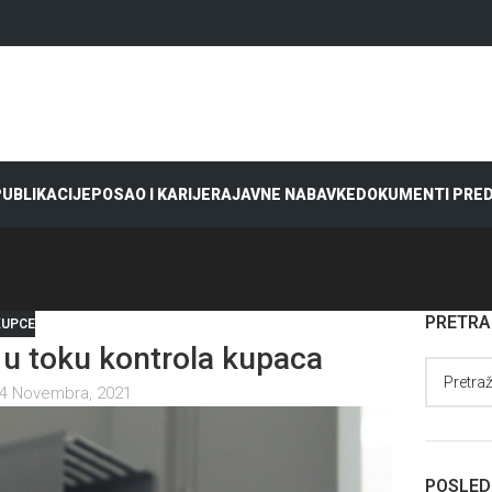
 PUBLIKACIJE
POSAO I KARIJERA
JAVNE NABAVKE
DOKUMENTI PRE
PRETR
KUPCE
– u toku kontrola kupaca
4 Novembra, 2021
POSLED