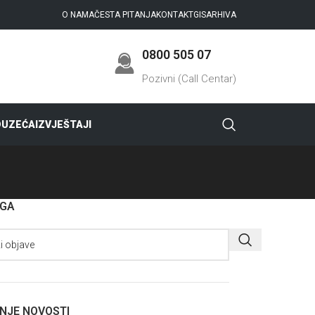
O NAMA
ČESTA PITANJA
KONTAKT
GIS
ARHIVA
0800 505 07
Pozivni (Call Centar)
DUZEĆA
IZVJEŠTAJI
AGA
NJE NOVOSTI