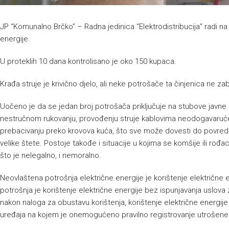
JP “Komunalno Brčko” – Radna jedinica “Elektrodistribucija” radi na
energije.
U proteklih 10 dana kontrolisano je oko 150 kupaca.
Krađa struje je krivično djelo, ali neke potrošače ta činjenica ne zab
Uočeno je da se jedan broj potrošača priključuje na stubove javne ra
nestručnom rukovanju, provođenju struje kablovima neodogavaruće n
prebacivanju preko krovova kuća, što sve može dovesti do povreda o
velike štete. Postoje takođe i situacije u kojima se komšije ili rođa
što je nelegalno, i nemoralno.
Neovlaštena potrošnja električne energije je korištenje električne
potrošnja je korištenje električne energije bez ispunjavanja uslova z
nakon naloga za obustavu korištenja, korištenje električne energij
uređaja na kojem je onemogućeno pravilno registrovanje utrošene 