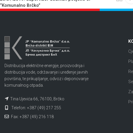
“Komunalno Brčko”
KO
Cj
Pl
Distribucija električne energije, proizvodnja i
Re
distribucija vode, održavanje i uređenje javnih
površina, te prikupljanje, odvoz i deponovanje
Se
komunalnog otpada.
Za
Tina Ujevića 66, 76100, Brčko
Pr
Telefon: +387 (49) 217 255
Fax: +387 (49) 216 118