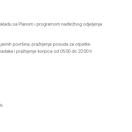
skladu sa Planom i programom nadležnog odjeljenja
e javnih površina, pražnjenje posuda za otpatke.
padaka i pražnjenje korpica od 05:00 do 22:00 h
h.