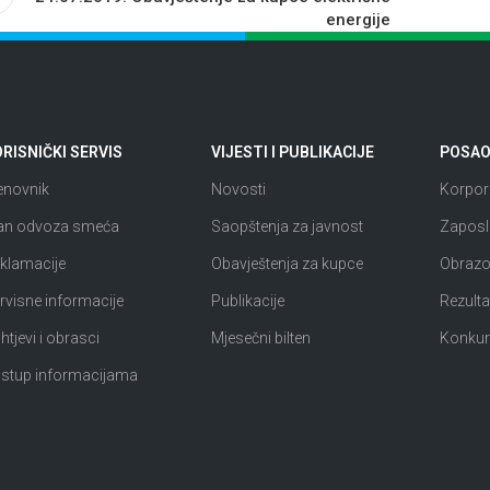
energije
RISNIČKI SERVIS
VIJESTI I PUBLIKACIJE
POSAO 
enovnik
Novosti
Korpora
an odvoza smeća
Saopštenja za javnost
Zaposl
klamacije
Obavještenja za kupce
Obrazov
rvisne informacije
Publikacije
Rezultat
htjevi i obrasci
Mjesečni bilten
Konkur
istup informacijama