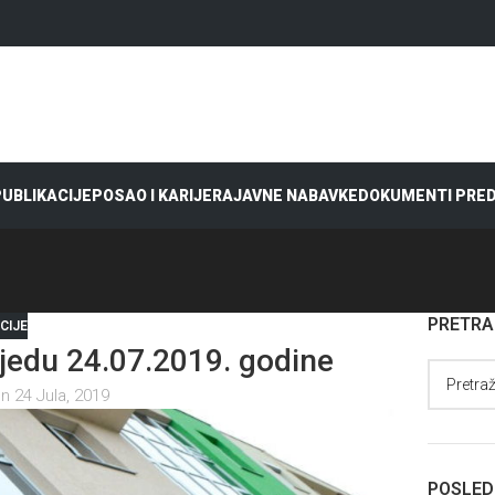
 PUBLIKACIJE
POSAO I KARIJERA
JAVNE NABAVKE
DOKUMENTI PRE
PRETR
CIJE
edu 24.07.2019. godine
n 24 Jula, 2019
POSLED