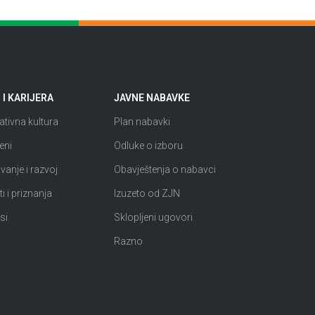
I KARIJERA
JAVNE NABAVKE
tivna kultura
Plan nabavki
eni
Odluke o izboru
anje i razvoj
Obavještenja o nabavci
i i priznanja
Izuzeto od ZJN
si
Sklopljeni ugovori
Razno