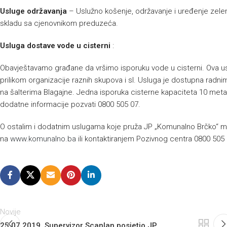
Usluge održavanja
– Uslužno košenje, održavanje i uređenje zelenih
skladu sa cjenovnikom preduzeća.
Usluga dostave vode u cisterni
:
Obavještavamo građane da vršimo isporuku vode u cisterni. Ova us
prilikom organizacije raznih skupova i sl. Usluga je dostupna radnim
na šalterima Blagajne. Jedna isporuka cisterne kapaciteta 10 met
dodatne informacije pozvati 0800 505 07.
O ostalim i dodatnim uslugama koje pruža JP „Komunalno Brčko“ mo
na
www.komunalno.ba
ili kontaktiranjem Pozivnog centra 0800 505 
Novije
25.07.2019. Supervizor Scanlan posjetio JP