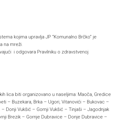
istema kojima upravlja JP “Komunalno Brčko” je
a na mreži.
vajući i odgovara Pravilniku o zdravstvenoj
ih lica biti organizovano u naseljima:
Maoča, Gredice
beti – Buzekara, Brka – Ugori, Vitanovići – Bukovac –
 – Donji Vukšić – Gornji Vukšić – Tinjaši – Jagodnjak
ornji Brezik – Gornje Dubravice – Donje Dubravice –