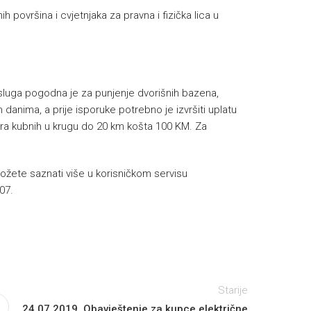
 površina i cvjetnjaka za pravna i fizička lica u
luga pogodna je za punjenje dvorišnih bazena,
 danima, a prije isporuke potrebno je izvršiti uplatu
ara kubnih u krugu do 20 km košta 100 KM. Za
žete saznati više u korisničkom servisu
07.
Starije
24.07.2019. Obavještenje za kupce električne