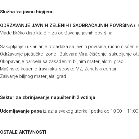
Služba za javnu higijenu
ODRŽAVANJE JAVNIH ZELENIH I SAOBRAĆAJNIH POVRŠINA
u 
Vlade Brčko distrikta BiH za održavanje javnih površina:
Sakupljanje i uklanjanje otpadaka sa javnih površina, ručno čišćenj
Održavanje pješačke zone i Bulevara Mira: čišćenje, sakupljanje ot
Okopavanje parcela sa zasađenim biljnim materijalom: grad
Mašinsko košenje travnjaka: seoske MZ, Zanatski centar
Zalivanje biljnog materijala: grad
Sektor za zbrinjavanje napuštenih životinja
Udomljavanje pasa
iz azila svakog utorka i petka od 10:00 – 11:00 
OSTALE AKTIVNOSTI