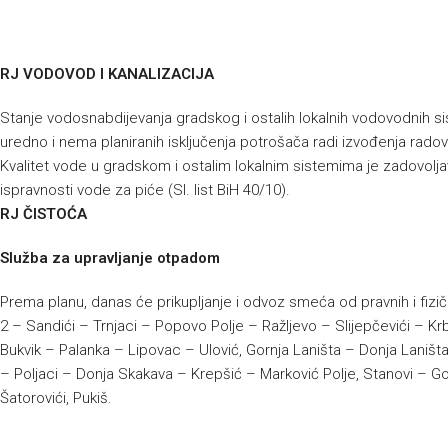
RJ VODOVOD I KANALIZACIJA
Stanje vodosnabdijevanja gradskog i ostalih lokalnih vodovodnih s
uredno i nema planiranih isključenja potrošača radi izvođenja radov
Kvalitet vode u gradskom i ostalim lokalnim sistemima je zadovolja
ispravnosti vode za piće (Sl. list BiH 40/10).
RJ ČISTOĆA
Služba za upravljanje otpadom
Prema planu, danas će prikupljanje i odvoz smeća od pravnih i fizičk
2 – Sandići – Trnjaci – Popovo Polje – Ražljevo – Slijepčevići – Kr
Bukvik – Palanka – Lipovac – Ulović, Gornja Laništa – Donja Laništa
– Poljaci – Donja Skakava – Krepšić – Marković Polje, Stanovi – G
Šatorovići, Pukiš.