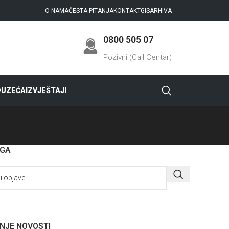
O NAMA
ČESTA PITANJA
KONTAKT
GIS
ARHIVA
0800 505 07
Pozivni (Call Centar)
DUZEĆA
IZVJEŠTAJI
AGA
NJE NOVOSTI