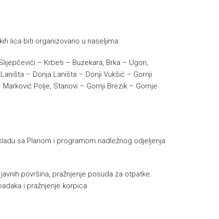
ih lica biti organizovano u naseljima:
lijepčevići – Krbeti – Buzekara, Brka – Ugori,
Laništa – Donja Laništa – Donji Vukšić – Gornji
 Marković Polje, Stanovi – Gornji Brezik – Gornje
u skladu sa Planom i programom nadležnog odjeljenja
e javnih površina, pražnjenje posuda za otpatke.
padaka i pražnjenje korpica