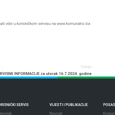
h
ti više u korisničkom servisu na
www.komunalno.ba
Starije
RVISNE INFORMACIJE za utorak 16.7.2024. godine
RISNIČKI SERVIS
VIJESTI I PUBLIKACIJE
POSAO 
enovnik
Novosti
Korpora