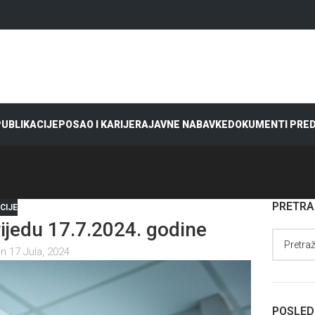
 PUBLIKACIJE
POSAO I KARIJERA
JAVNE NABAVKE
DOKUMENTI PRE
PRETR
CIJE
jedu 17.7.2024. godine
n 17 Jula, 2024
POSLED