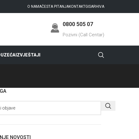
O NAMA
ČESTA PITANJA
KONTAKT
GIS
ARHIVA
0800 505 07
Pozivni (Call Centar)
DUZEĆA
IZVJEŠTAJI
AGA
NJE NOVOSTI