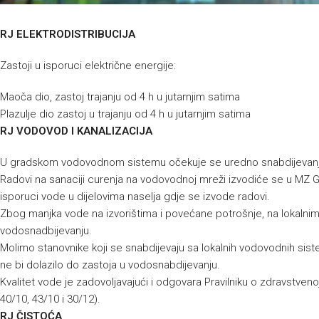
RJ ELEKTRODISTRIBUCIJA
Zastoji u isporuci električne energije:
Maoča dio, zastoj trajanju od 4 h u jutarnjim satima
Plazulje dio zastoj u trajanju od 4 h u jutarnjim satima
RJ VODOVOD I KANALIZACIJA
U gradskom vodovodnom sistemu očekuje se uredno snabdijevan
Radovi na sanaciji curenja na vodovodnoj mreži izvodiće se u MZ Go
isporuci vode u dijelovima naselja gdje se izvode radovi.
Zbog manjka vode na izvorištima i povećane potrošnje, na lokalni
vodosnadbijevanju.
Molimo stanovnike koji se snabdijevaju sa lokalnih vodovodnih sist
ne bi dolazilo do zastoja u vodosnabdijevanju.
Kvalitet vode je zadovoljavajući i odgovara Pravilniku o zdravstvenoj
40/10, 43/10 i 30/12).
RJ ČISTOĆA