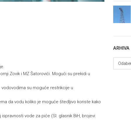
ARHIVA
je.
rnji Zovik i MZ Šatorovići. Mogući su prekidi u
m vodovodima su moguće restrikcije u
ema da vodu koliko je moguće štedljivo koriste kako
 ispravnosti vode za piće (Sl. glasnik BiH, brojevi: