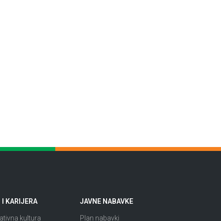
I KARIJERA
JAVNE NABAVKE
tivna kultura
Plan nabavki