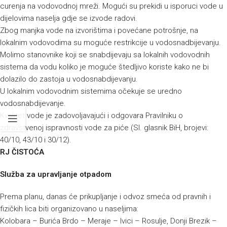
curenja na vodovodnoj mreži. Mogući su prekidi u isporuci vode u
dijelovima naselja gdje se izvode radovi.
Zbog manjka vode na izvorištima i povećane potrošnje, na
lokalnim vodovodima su moguće restrikcije u vodosnadbijevanju.
Molimo stanovnike koji se snabdijevaju sa lokalnih vodovodnih
sistema da vodu koliko je moguće štedljivo koriste kako ne bi
dolazilo do zastoja u vodosnabdijevanju.
U lokalnim vodovodnim sistemima očekuje se uredno
vodosnabdijevanje.
Kvalitet vode je zadovoljavajući i odgovara Pravilniku o
zdravstvenoj ispravnosti vode za piće (Sl. glasnik BiH, brojevi:
40/10, 43/10 i 30/12).
RJ ČISTOĆA
Služba za upravljanje otpadom
Prema planu, danas će prikupljanje i odvoz smeća od pravnih i
fizičkih lica biti organizovano u naseljima:
Kolobara – Burića Brdo – Meraje – Ivici – Rosulje, Donji Brezik –