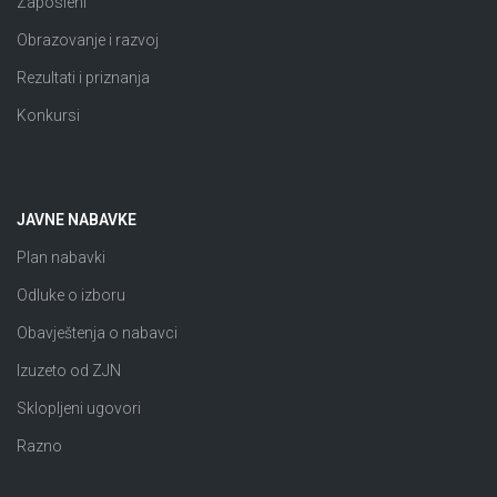
Zaposleni
Obrazovanje i razvoj
Rezultati i priznanja
Konkursi
JAVNE NABAVKE
Plan nabavki
Odluke o izboru
Obavještenja o nabavci
Izuzeto od ZJN
Sklopljeni ugovori
Razno