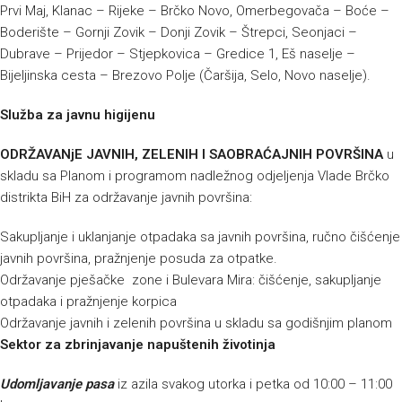
Prvi Maj, Klanac – Rijeke – Brčko Novo, Omerbegovača – Boće –
Boderište – Gornji Zovik – Donji Zovik – Štrepci, Seonjaci –
Dubrave – Prijedor – Stjepkovica – Gredice 1, Eš naselje –
Bijeljinska cesta – Brezovo Polje (Čaršija, Selo, Novo naselje).
Služba za javnu higijenu
ODRŽAVANjE JAVNIH, ZELENIH I SAOBRAĆAJNIH POVRŠINA
u
skladu sa Planom i programom nadležnog odjeljenja Vlade Brčko
distrikta BiH za održavanje javnih površina:
Sakupljanje i uklanjanje otpadaka sa javnih površina, ručno čišćenje
javnih površina, pražnjenje posuda za otpatke.
Održavanje pješačke zone i Bulevara Mira: čišćenje, sakupljanje
otpadaka i pražnjenje korpica
Održavanje javnih i zelenih površina u skladu sa godišnjim planom
Sektor za zbrinjavanje napuštenih životinja
Udomljavanje pasa
iz azila svakog utorka i petka od 10:00 – 11:00