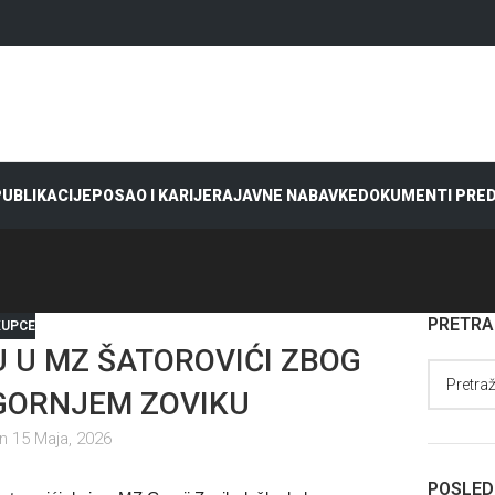
 PUBLIKACIJE
POSAO I KARIJERA
JAVNE NABAVKE
DOKUMENTI PRE
PRETR
KUPCE
 U MZ ŠATOROVIĆI ZBOG
 GORNJEM ZOVIKU
n 15 Maja, 2026
POSLED