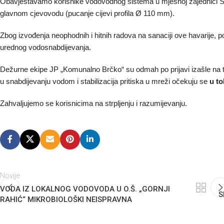
Obavještavamo korisnike vodovodnog sistema u mjesnoj zajednici Šat
glavnom cjevovodu (pucanje cijevi profila Ø 110 mm).
Zbog izvođenja neophodnih i hitnih radova na sanaciji ove havarije, p
urednog vodosnabdijevanja.
Dežurne ekipe JP „Komunalno Brčko“ su odmah po prijavi izašle na te
u snabdijevanju vodom i stabilizacija pritiska u mreži očekuju se
u t
Zahvaljujemo se korisnicima na strpljenju i razumijevanju.
Novije
VODA IZ LOKALNOG VODOVODA U O.Š. „GORNJI
S
RAHIĆ“ MIKROBIOLOŠKI NEISPRAVNA