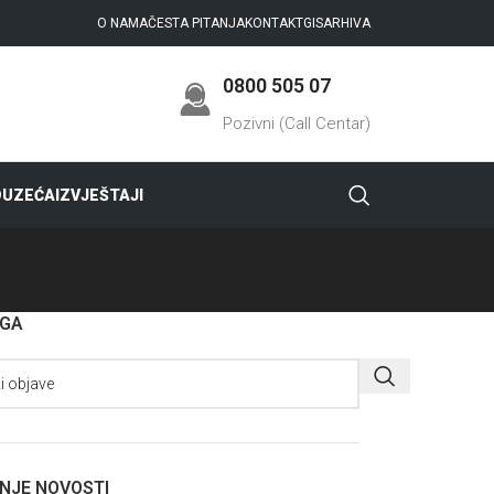
O NAMA
ČESTA PITANJA
KONTAKT
GIS
ARHIVA
0800 505 07
Pozivni (Call Centar)
DUZEĆA
IZVJEŠTAJI
AGA
NJE NOVOSTI