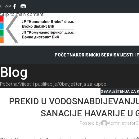
Skip to navigation
AT
ЋИР
Skip to main content
POČETNA
KORISNIČKI SERVIS
VIJESTI I
Blog
Početna
Vijesti i publikacije
Obavještenja za kupce
OBAVJEŠTENJA ZA 
PREKID U VODOSNABDIJEVANJU
SANACIJE HAVARIJE U
Posted by
Administrator
O