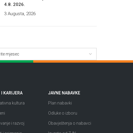
4.8. 2026.
3 Augusta, 2026
I KARIJERA
JAVNE NABAVKE
tivna kultura
Plan nabavki
eni
Odluke o izboru
anje i razvoj
Obavještenja o nabavci