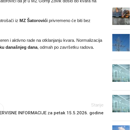
orovići da je u MZ Gornji Zovik došlo do kvara na
otrošači iz
MZ Šatorovići
privremeno će biti bez
ren i aktivno rade na otklanjanju kvara. Normalizacija
oku današnjeg dana
, odmah po završetku radova.
Starije
ERVISNE INFORMACIJE za petak 15.5.2026. godine