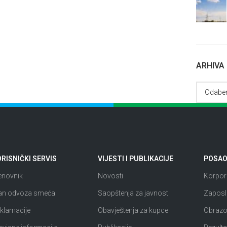
ARHIVA
RISNIČKI SERVIS
VIJESTI I PUBLIKACIJE
POSAO 
enovnik
Novosti
Korpora
an odvoza smeća
Saopštenja za javnost
Zaposl
klamacije
Obavještenja za kupce
Obrazov