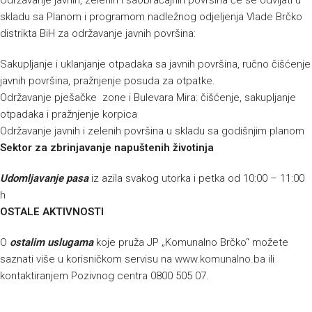
Održavanje javnih, zelenih i saobraćajnih površina će se odvijati u
skladu sa Planom i programom nadležnog odjeljenja Vlade Brčko
distrikta BiH za održavanje javnih površina:
Sakupljanje i uklanjanje otpadaka sa javnih površina, ručno čišćenje
javnih površina, pražnjenje posuda za otpatke.
Održavanje pješačke zone i Bulevara Mira: čišćenje, sakupljanje
otpadaka i pražnjenje korpica
Održavanje javnih i zelenih površina u skladu sa godišnjim planom
Sektor za zbrinjavanje napuštenih životinja
Udomljavanje pasa
iz azila svakog utorka i petka od 10:00 – 11:00
h
OSTALE AKTIVNOSTI
O
ostalim uslugama
koje pruža JP „Komunalno Brčko“ možete
saznati više u korisničkom servisu na
www.komunalno.ba
ili
kontaktiranjem Pozivnog centra 0800 505 07.