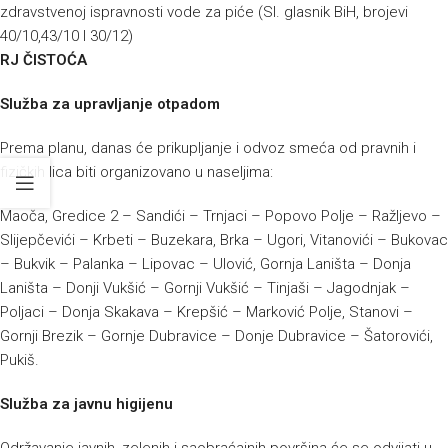
zdravstvenoj ispravnosti vode za piće (Sl. glasnik BiH, brojevi
40/10,43/10 I 30/12)
RJ ČISTOĆA
Služba za upravljanje otpadom
Prema planu, danas će prikupljanje i odvoz smeća od pravnih i
fizičkih lica biti organizovano u naseljima:
Maoča, Gredice 2 – Sandići – Trnjaci – Popovo Polje – Ražljevo –
Slijepčevići – Krbeti – Buzekara, Brka – Ugori, Vitanovići – Bukovac
– Bukvik – Palanka – Lipovac – Ulović, Gornja Laništa – Donja
Laništa – Donji Vukšić – Gornji Vukšić – Tinjaši – Jagodnjak –
Poljaci – Donja Skakava – Krepšić – Marković Polje, Stanovi –
Gornji Brezik – Gornje Dubravice – Donje Dubravice – Šatorovići,
Pukiš.
Služba za javnu higijenu