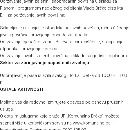
Održavanje javnih zelenih i saobraćajnih površina u skladu sa
Planom i programom nadležnog odjeljenja Vlade Brčko distrikta
BiH za održavanje javnih površina:
Sakupljanje i uklanjanje otpadaka sa javnih površina, ručno čišćenje
javnih površina, pražnjenje posuda za otpatke
Održavanje pješačke zone i Bulevara mira: čišćenje, sakupljanje
otpadaka i pražnjenje korpica
Održavanje javnih i zelenih površina u skladu sa godišnjim planom
Sektor za zbrinjavanje napuštenih životinja
Udomljavanje pasa iz azila svakog utorka i petka od 10:00 – 11:00
h
OSTALE AKTIVNOSTI
Molimo vas da redovno izmirujete obaveze po osnovu pruženih
usluga.
O ostalim uslugama koje pruža JP „Komunalno Brčko“ možete
saznati više u korisničkom servisu na
www.komunalno.ba
ili