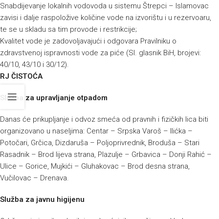
Snabdijevanje lokalnih vodovoda u sistemu Štrepci – Islamovac
zavisi i dalje raspoložive količine vode na izvorištu i u rezervoaru,
te se u skladu sa tim provode i restrikcije;
Kvalitet vode je zadovoljavajući i odgovara Pravilniku o
zdravstvenoj ispravnosti vode za piće (Sl. glasnik BiH, brojevi:
40/10, 43/10 i 30/12).
RJ ČISTOĆA
Služba za upravljanje otpadom
Danas će prikupljanje i odvoz smeća od pravnih i fizičkih lica biti
organizovano u naseljima: Centar – Srpska Varoš – Ilićka –
Potočari, Grčica, Dizdaruša – Poljoprivrednik, Broduša – Stari
Rasadnik – Brod lijeva strana, Plazulje – Grbavica – Donji Rahić –
Ulice – Gorice, Mujkići – Gluhakovac – Brod desna strana,
Vučilovac – Drenava.
Služba za javnu higijenu