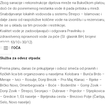
Zbog sanacije i rekonstrukcije dijelova mreže na Bukvičkom platou,
doći će do povremenog nestanka vode ili pada pritiska u mreži.
Snabdijevanje lokalnih vodovoda u sistemu Štrepci – Islamovac i
dalje zavisi od raspoložive količine vode na izvorištu i u rezervoaru,
te se u skladu sa tim provode i restrikcije;
Kvalitet vode je zadovoljavajući i odgovara Pravilniku o
zdravstvenoj ispravnosti vode za piće (Sl. glasnik BiH, brojevi:
40/10, 43/10 i 30/12).
RJ ČISTOĆA
Služba za odvoz otpada:
Prema planu, danas će prikupljanje i odvoz smeća od pravnih i
fizičkih lica biti organizovano u naseljima: Kolobara – Burića Brdo –
Meraje – Ivici – Rosulje, Donji Brezik – Prvi Maj, Klanac – Rijeke –
Brčko Novo, Omerbegovača – Boće – Boderište – Gornji Zovik –
Donji Zovik – Štrepci, Seonjaci – Dubrave – Prijedor – Stjepkovica
– Gredice 1, Eš naselje – Bijeljinska cesta – Brezovo Polje (Čaršija,
Selo, Novo naselje).