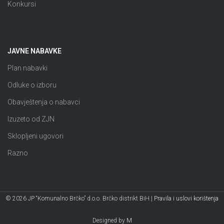
Konkursi
JAVNE NABAVKE
Plan nabavki
Odluke o izboru
Obavještenja o nabavci
Izuzeto od ZJN
Sklopljeni ugovori
Razno
© 2026 JP “Komunalno Brčko” d.o.o. Brčko distrikt BiH |
Pravila i uslovi korištenja
Designed by
M