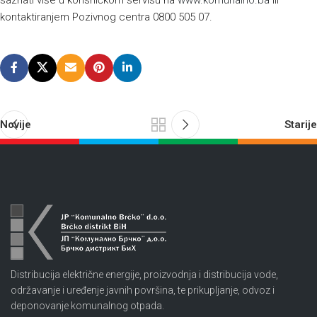
saznati više u korisničkom servisu na
www.komunalno.ba
ili
kontaktiranjem Pozivnog centra 0800 505 07.
Novije
Starije
Distribucija električne energije, proizvodnja i distribucija vode,
održavanje i uređenje javnih površina, te prikupljanje, odvoz i
deponovanje komunalnog otpada.