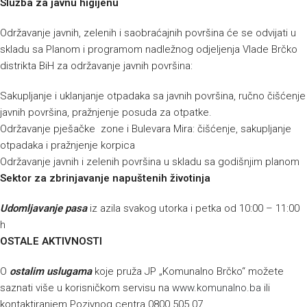
Služba za javnu higijenu
Održavanje javnih, zelenih i saobraćajnih površina će se odvijati u
skladu sa Planom i programom nadležnog odjeljenja Vlade Brčko
distrikta BiH za održavanje javnih površina:
Sakupljanje i uklanjanje otpadaka sa javnih površina, ručno čišćenje
javnih površina, pražnjenje posuda za otpatke.
Održavanje pješačke zone i Bulevara Mira: čišćenje, sakupljanje
otpadaka i pražnjenje korpica
Održavanje javnih i zelenih površina u skladu sa godišnjim planom
Sektor za zbrinjavanje napuštenih životinja
Udomljavanje pasa
iz azila svakog utorka i petka od 10:00 – 11:00
h
OSTALE AKTIVNOSTI
O
ostalim uslugama
koje pruža JP „Komunalno Brčko“ možete
saznati više u korisničkom servisu na
www.komunalno.ba
ili
kontaktiranjem Pozivnog centra 0800 505 07.