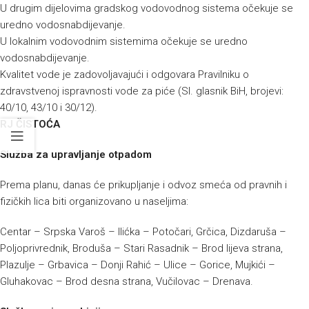
U drugim dijelovima gradskog vodovodnog sistema očekuje se
uredno vodosnabdijevanje.
U lokalnim vodovodnim sistemima očekuje se uredno
vodosnabdijevanje.
Kvalitet vode je zadovoljavajući i odgovara Pravilniku o
zdravstvenoj ispravnosti vode za piće (Sl. glasnik BiH, brojevi:
40/10, 43/10 i 30/12).
RJ ČISTOĆA
Služba za upravljanje otpadom
Prema planu, danas će prikupljanje i odvoz smeća od pravnih i
fizičkih lica biti organizovano u naseljima:
Centar – Srpska Varoš – Ilićka – Potočari, Grčica, Dizdaruša –
Poljoprivrednik, Broduša – Stari Rasadnik – Brod lijeva strana,
Plazulje – Grbavica – Donji Rahić – Ulice – Gorice, Mujkići –
Gluhakovac – Brod desna strana, Vučilovac – Drenava.