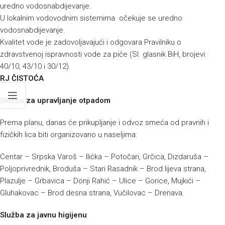
uredno vodosnabdijevanje.
U lokalnim vodovodnim sistemima očekuje se uredno
vodosnabdijevanje.
Kvalitet vode je zadovoljavajući i odgovara Pravilniku o
zdravstvenoj ispravnosti vode za piće (Sl. glasnik BiH, brojevi:
40/10, 43/10 i 30/12).
RJ ČISTOĆA
Služba za upravljanje otpadom
Prema planu, danas će prikupljanje i odvoz smeća od pravnih i
fizičkih lica biti organizovano u naseljima:
Centar – Srpska Varoš – Ilićka – Potočari, Grčica, Dizdaruša –
Poljoprivrednik, Broduša – Stari Rasadnik – Brod lijeva strana,
Plazulje – Grbavica – Donji Rahić – Ulice – Gorice, Mujkići –
Gluhakovac – Brod desna strana, Vučilovac – Drenava.
Služba za javnu higijenu