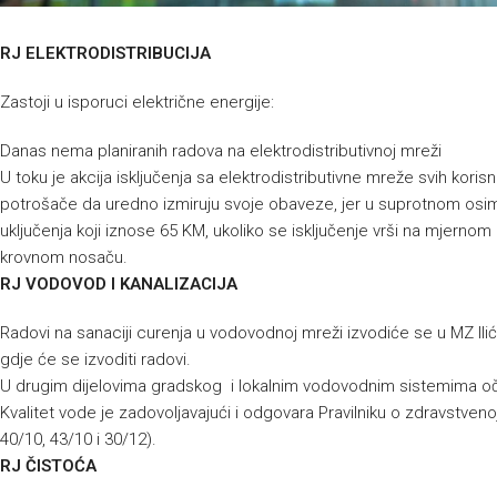
RJ ELEKTRODISTRIBUCIJA
Zastoji u isporuci električne energije:
Danas nema planiranih radova na elektrodistributivnoj mreži
U toku je akcija isključenja sa elektrodistributivne mreže svih kor
potrošače da uredno izmiruju svoje obaveze, jer u suprotnom osim
uključenja koji iznose 65 KM, ukoliko se isključenje vrši na mjernom 
krovnom nosaču.
RJ VODOVOD I KANALIZACIJA
Radovi na sanaciji curenja u vodovodnoj mreži izvodiće se u MZ Ilić
gdje će se izvoditi radovi.
U drugim dijelovima gradskog i lokalnim vodovodnim sistemima oč
Kvalitet vode je zadovoljavajući i odgovara Pravilniku o zdravstvenoj
40/10, 43/10 i 30/12).
RJ ČISTOĆA