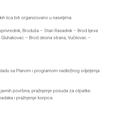
ih lica biti organizovano u naseljima:
oprivrednik, Broduša – Stari Rasadnik – Brod lijeva
i – Gluhakovac – Brod desna strana, Vučilovac –
u skladu sa Planom i programom nadležnog odjeljenja
e javnih površina, pražnjenje posuda za otpatke.
padaka i pražnjenje korpica
h