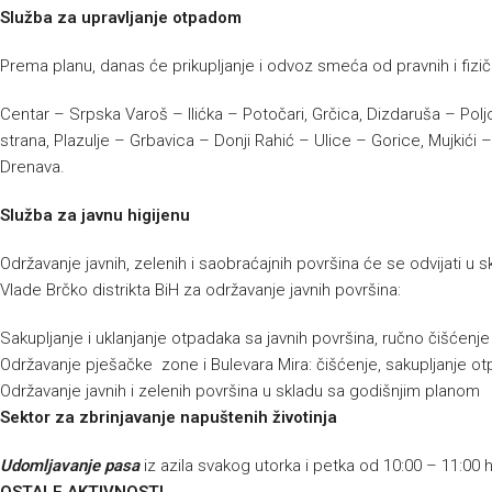
Služba za upravljanje otpadom
Prema planu, danas će prikupljanje i odvoz smeća od pravnih i fizičk
Centar – Srpska Varoš – Ilićka – Potočari, Grčica, Dizdaruša – Polj
strana, Plazulje – Grbavica – Donji Rahić – Ulice – Gorice, Mujkić
Drenava.
Služba za javnu higijenu
Održavanje javnih, zelenih i saobraćajnih površina će se odvijati 
Vlade Brčko distrikta BiH za održavanje javnih površina:
Sakupljanje i uklanjanje otpadaka sa javnih površina, ručno čišćenj
Održavanje pješačke zone i Bulevara Mira: čišćenje, sakupljanje ot
Održavanje javnih i zelenih površina u skladu sa godišnjim planom
Sektor za zbrinjavanje napuštenih životinja
Udomljavanje pasa
iz azila svakog utorka i petka od 10:00 – 11:00 