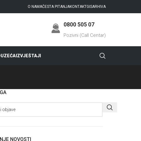
O NAMA
ČESTA PITANJA
KONTAKT
GIS
ARHIVA
0800 505 07
Pozivni (Call Centar)
DUZEĆA
IZVJEŠTAJI
AGA
NJE NOVOSTI