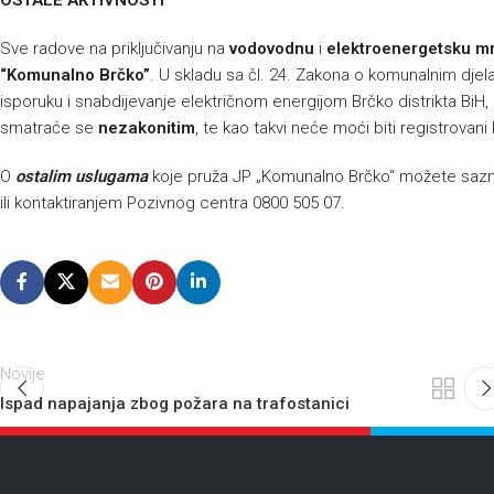
OSTALE AKTIVNOSTI
Sve radove na priključivanju na
vodovodnu
i
elektroenergetsku m
“Komunalno Brčko”
. U skladu sa čl. 24. Zakona o komunalnim djelat
isporuku i snabdijevanje električnom energijom Brčko distrikta BiH, p
smatraće se
nezakonitim
, te kao takvi neće moći biti registrovani
O
ostalim uslugama
koje pruža JP „Komunalno Brčko“ možete sazna
ili kontaktiranjem Pozivnog centra 0800 505 07.
Novije
Ispad napajanja zbog požara na trafostanici