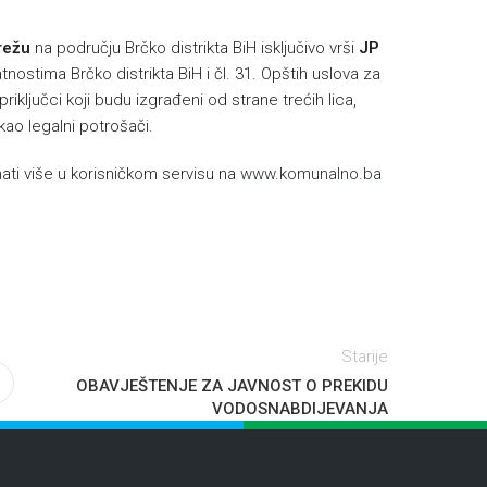
režu
na području Brčko distrikta BiH isključivo vrši
JP
nostima Brčko distrikta BiH i čl. 31. Opštih uslova za
riključci koji budu izgrađeni od strane trećih lica,
 kao legalni potrošači.
ti više u korisničkom servisu na
www.komunalno.ba
Starije
OBAVJEŠTENJE ZA JAVNOST O PREKIDU
VODOSNABDIJEVANJA