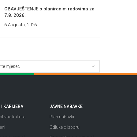
OBAVJEŠTENJE o planiranim radovima za
7.8. 2026.
6 Augusta, 2026
I KARIJERA
JAVNE NABAVKE
tivna kultura
Plan nabavki
eni
Odluke o izboru