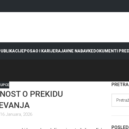
 PUBLIKACIJE
POSAO I KARIJERA
JAVNE NABAVKE
DOKUMENTI PRE
PRETR
KUPCE
NOST O PREKIDU
EVANJA
16 Januara, 2026
POSLED