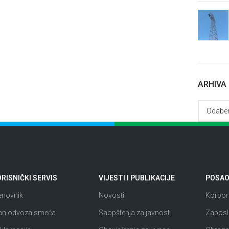
ARHIVA
RISNIČKI SERVIS
VIJESTI I PUBLIKACIJE
POSAO 
enovnik
Novosti
Korpora
an odvoza smeća
Saopštenja za javnost
Zaposl