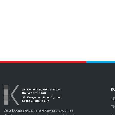
KO
Cj
Pl
Distribucija električne energije, proizvodnja i