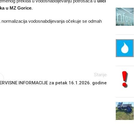
vremenog prekida u vodosnabdijevanju potrošača u
ulici
ka u MZ Gorice
.
a normalizacija vodosnabdijevanja očekuje se odmah
Starije
ERVISNE INFORMACIJE za petak 16.1.2026. godine