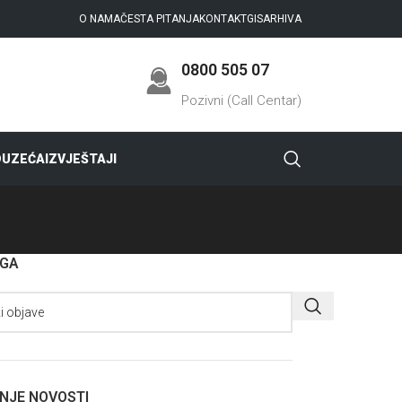
O NAMA
ČESTA PITANJA
KONTAKT
GIS
ARHIVA
0800 505 07
Pozivni (Call Centar)
DUZEĆA
IZVJEŠTAJI
AGA
NJE NOVOSTI