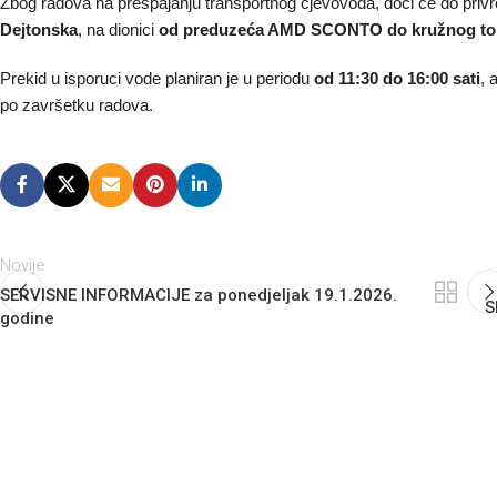
Zbog radova na prespajanju transportnog cjevovoda, doći će do pri
Dejtonska
, na dionici
od preduzeća AMD SCONTO do kružnog to
Prekid u isporuci vode planiran je u periodu
od 11:30 do 16:00 sati
, 
po završetku radova.
Novije
SERVISNE INFORMACIJE za ponedjeljak 19.1.2026.
S
godine