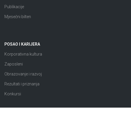
Publikacije
Mjesečni bilten
POSAO I KARIJERA
Korporativna kultura
Zaposleni
Obrazovanje i razvoj
Rezultati i priznanja
Konkursi
JAVNE NABAVKE