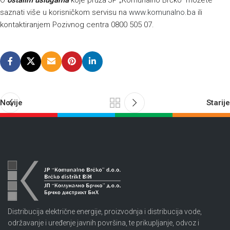
O
ostalim uslugama
koje pruža JP „Komunalno Brčko“ možete
saznati više u korisničkom servisu na
www.komunalno.ba
ili
kontaktiranjem Pozivnog centra 0800 505 07.
Novije
Starije
Distribucija električne energije, proizvodnja i distribucija vode,
održavanje i uređenje javnih površina, te prikupljanje, odvoz i