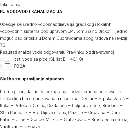
toku dana;
RJ VODOVOD I KANALIZACIJA
Očekuje se uredno vodosnabdijevanja gradskog i lokalnih
vodovodnih sistema pod upravom JP „Komunalno Brčko“ – jedino
moguć pad pritiska u Donjim Dubravicama zbog radova na reviziji
TS
Rezultati analiza vode odgovaraju Pravilniku o zdravstvenoj
ispravnosti vode za piće (Sl. list BiH 40/10)
RJ ČISTOĆA
Služba za upravljanje otpadom
Prema planu, danas će prikupljanje i odvoz smeća od pravnih i
fizičkih lica biti organizovano u naseljima: Centar – Srpska Varoš –
Ilićka – Potočari, Grčica, Dizdaruša – Poljoprivrednik, Broduša –
Stari Rasadnik – Brod lijeva strana, Plazulje – Grbavica – Donji
Rahić – Ulice – Gorice, Mujkići – Gluhakovac – Brod desna strana,
Vučilovac – Drenava.