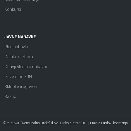
Konkursi
JAVNE NABAVKE
Plan nabavki
Odluke o izboru
Obavještenja o nabavci
Izuzeto od ZJN
Sklopljeni ugovori
Razno
© 2026 JP “Komunalno Brčko” d.o.o. Brčko distrikt BiH |
Pravila i uslovi korištenja