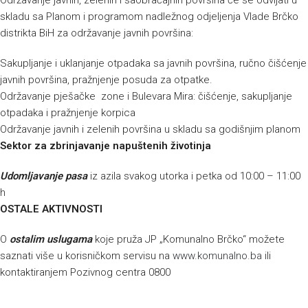
Održavanje javnih, zelenih i saobraćajnih površina će se odvijati u
skladu sa Planom i programom nadležnog odjeljenja Vlade Brčko
distrikta BiH za održavanje javnih površina:
Sakupljanje i uklanjanje otpadaka sa javnih površina, ručno čišćenje
javnih površina, pražnjenje posuda za otpatke.
Održavanje pješačke zone i Bulevara Mira: čišćenje, sakupljanje
otpadaka i pražnjenje korpica
Održavanje javnih i zelenih površina u skladu sa godišnjim planom
Sektor za zbrinjavanje napuštenih životinja
Udomljavanje pasa
iz azila svakog utorka i petka od 10:00 – 11:00
h
OSTALE AKTIVNOSTI
O
ostalim uslugama
koje pruža JP „Komunalno Brčko“ možete
saznati više u korisničkom servisu na
www.komunalno.ba
ili
kontaktiranjem Pozivnog centra 0800