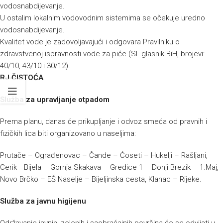
vodosnabdijevanje.
U ostalim lokalnim vodovodnim sistemima se očekuje uredno
vodosnabdijevanje.
Kvalitet vode je zadovoljavajući i odgovara Pravilniku o
zdravstvenoj ispravnosti vode za piće (Sl. glasnik BiH, brojevi:
40/10, 43/10 i 30/12).
RJ ČISTOĆA
Služba za upravljanje otpadom
Prema planu, danas će prikupljanje i odvoz smeća od pravnih i
fizičkih lica biti organizovano u naseljima:
Prutače – Ograđenovac – Čande – Ćoseti – Hukelji – Rašljani,
Cerik –Bijela – Gornja Skakava – Gredice 1 – Donji Brezik – 1.Maj,
Novo Brčko – EŠ Naselje – Bijeljinska cesta, Klanac – Rijeke.
Služba za javnu higijenu