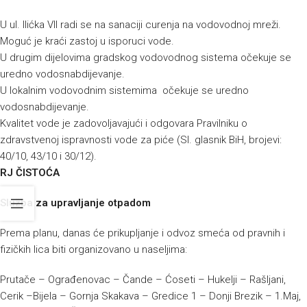
U ul. Ilićka VII radi se na sanaciji curenja na vodovodnoj mreži.
Moguć je kraći zastoj u isporuci vode.
U drugim dijelovima gradskog vodovodnog sistema očekuje se
uredno vodosnabdijevanje.
U lokalnim vodovodnim sistemima očekuje se uredno
vodosnabdijevanje.
Kvalitet vode je zadovoljavajući i odgovara Pravilniku o
zdravstvenoj ispravnosti vode za piće (Sl. glasnik BiH, brojevi:
40/10, 43/10 i 30/12).
RJ ČISTOĆA
Služba za upravljanje otpadom
Prema planu, danas će prikupljanje i odvoz smeća od pravnih i
fizičkih lica biti organizovano u naseljima:
Prutače – Ograđenovac – Čande – Ćoseti – Hukelji – Rašljani,
Cerik –Bijela – Gornja Skakava – Gredice 1 – Donji Brezik – 1.Maj,