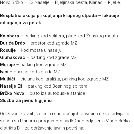
Novo Brčko – EŠ Naselje – Bijeljinska cesta, Klanac – Rijeke.
Besplatna akcija prikupljanja krupnog otpada – lokacije
odlaganja za petak
Kolobara
– parking kod solitera, plato kod Ženskog mosta
Burića Brdo
– prostor kod zgrade MZ
Rosulje
– kod mosta u naselju
Gluhakovac
– parking kod zgrade MZ
Meraje
– parking kod zgrade MZ
Ivici
– parking kod zgrade MZ
Mujkići
– ciglana kod igrališta, parking kod zgrade MZ
Naselje Eš
– parking kod Bosninog solitera
Brčko Novo
– plato iza autobuske stanice
Služba za javnu higijenu
Održavanje javnih, zelenih i saobraćajnih površina će se odvijati u
skladu sa Planom i programom nadležnog odjeljenja Vlade Brčko
distrikta BiH za održavanje javnih površina: