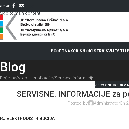
Skip to navigation
AT
ЋИР
Skip to main content
POČETNA
KORISNIČKI SERVIS
VIJESTI I
Blog
Početna
Vijesti i publikacije
Servisne informacije
SERVISNE INFORMA
SERVISNE. INFORMACIJE za pe
Posted by
Administrator
On 2
RJ ELEKTRODISTRIBUCIJA