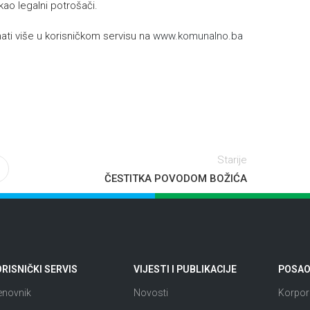
 kao legalni potrošači.
ti više u korisničkom servisu na
www.komunalno.ba
Starije
ČESTITKA POVODOM BOŽIĆA
RISNIČKI SERVIS
VIJESTI I PUBLIKACIJE
POSAO 
enovnik
Novosti
Korpora