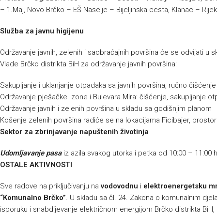
– 1.Maj, Novo Brčko – EŠ Naselje – Bijeljinska cesta, Klanac – Rijek
Služba za javnu higijenu
Održavanje javnih, zelenih i saobraćajnih površina će se odvijati 
Vlade Brčko distrikta BiH za održavanje javnih površina:
Sakupljanje i uklanjanje otpadaka sa javnih površina, ručno čišćenj
Održavanje pješačke zone i Bulevara Mira: čišćenje, sakupljanje ot
Održavanje javnih i zelenih površina u skladu sa godišnjim planom
Košenje zelenih površina radiće se na lokacijama Ficibajer, prostor
Sektor za zbrinjavanje napuštenih životinja
Udomljavanje pasa
iz azila svakog utorka i petka od 10:00 – 11:00 
OSTALE AKTIVNOSTI
Sve radove na priključivanju na
vodovodnu
i
elektroenergetsku m
“Komunalno Brčko”
. U skladu sa čl. 24. Zakona o komunalnim djelat
isporuku i snabdijevanje električnom energijom Brčko distrikta BiH, p