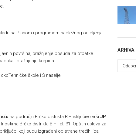
e.
u skladu sa Planom i programom nadležnog odjeljenja
ARHIVA
e javnih površina, pražnjenje posuda za otpatke.
padaka i pražnjenje korpica
 okoTehničke škole i Š naselje
h
režu
na području Brčko distrikta BiH isključivo vrši
JP
nostima Brčko distrikta BiH i čl. 31. Opštih uslova za
riključci koji budu izgrađeni od strane trećih lica,