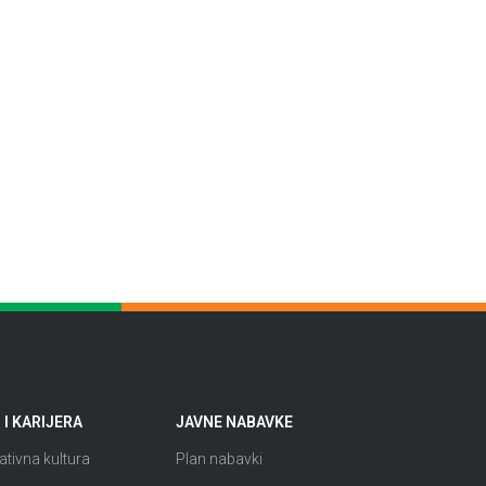
I KARIJERA
JAVNE NABAVKE
tivna kultura
Plan nabavki