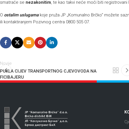
smatraće se
nezakonitim
, te kao takvi neće moći biti registrovani
O
ostalim uslugama
koje pruža JP „Komunalno Brčko“ možete sazna
ili kontaktiranjem Pozivnog centra 0800 505 07.
Novije
PUKLA CIJEV TRANSPORTNOG CJEVOVODA NA
FICIBAJERU
KO
Cj