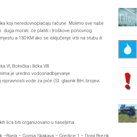
isnika koji neredovnoplaćaju račune. Molimo sve naše
 duga morati će platiti i troškove ponovnog
mjestu a 130 KM ako se isključenje vrši na stubu ili
VI, Bolnička i Ilićka VIII.
emima je uredno vodosnadbijevanje.
 ispravnosti vode za piće (Sl. glasnik BiH, brojevi
ih lica biti organizovano u naseljima:
k –Bijela – Gornja Skakava – Gredice 1 – Donji Brezik