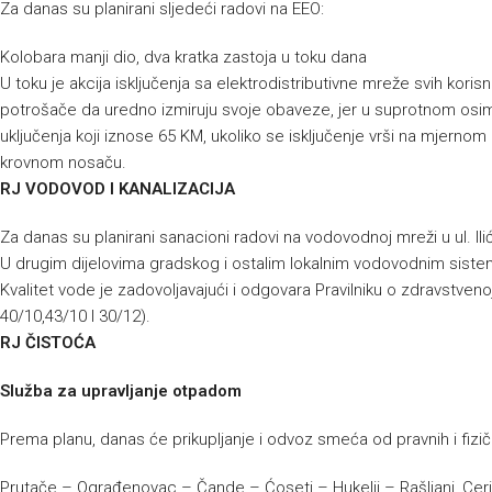
Za danas su planirani sljedeći radovi na EEO:
Kolobara manji dio, dva kratka zastoja u toku dana
U toku je akcija isključenja sa elektrodistributivne mreže svih kor
potrošače da uredno izmiruju svoje obaveze, jer u suprotnom osim
uključenja koji iznose 65 KM, ukoliko se isključenje vrši na mjernom 
krovnom nosaču.
RJ VODOVOD I KANALIZACIJA
Za danas su planirani sanacioni radovi na vodovodnoj mreži u ul. Ilićka 
U drugim dijelovima gradskog i ostalim lokalnim vodovodnim sist
Kvalitet vode je zadovoljavajući i odgovara Pravilniku o zdravstvenoj
40/10,43/10 I 30/12).
RJ ČISTOĆA
Služba za upravljanje otpadom
Prema planu, danas će prikupljanje i odvoz smeća od pravnih i fizičk
Prutače – Ograđenovac – Čande – Ćoseti – Hukelji – Rašljani, Ceri