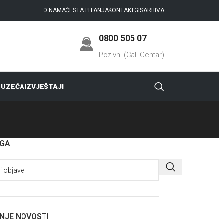
O NAMA
ČESTA PITANJA
KONTAKT
GIS
ARHIVA
0800 505 07
Pozivni (Call Centar)
DUZEĆA
IZVJEŠTAJI
AGA
NJE NOVOSTI