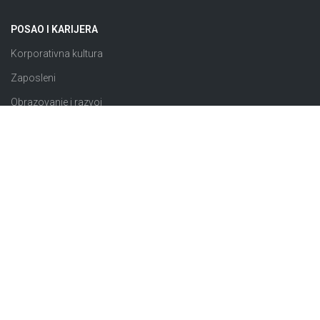
POSAO I KARIJERA
Korporativna kultura
Zaposleni
Obrazovanje i razvoj
Rezultati i priznanja
Konkursi
JAVNE NABAVKE
Plan nabavki
Odluke o izboru
Obavještenja o nabavci
Izuzeto od ZJN