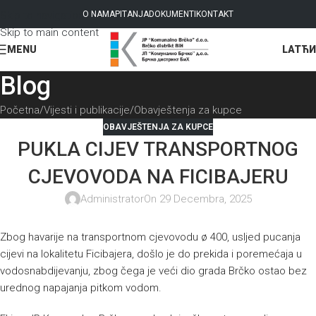
Skip to navigation
O NAMA
PITANJA
DOKUMENTI
KONTAKT
Skip to main content
LAT
ЋИ
MENU
Blog
Početna
Vijesti i publikacije
Obavještenja za kupce
OBAVJEŠTENJA ZA KUPCE
PUKLA CIJEV TRANSPORTNOG
CJEVOVODA NA FICIBAJERU
Administrator
On 29 Decembra, 2025
Zbog havarije na transportnom cjevovodu ø 400, usljed pucanja
cijevi na lokalitetu Ficibajera, došlo je do prekida i poremećaja u
vodosnabdijevanju, zbog čega je veći dio grada Brčko ostao bez
urednog napajanja pitkom vodom.