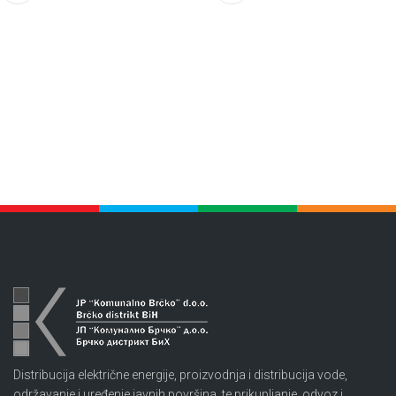
Distribucija električne energije, proizvodnja i distribucija vode,
održavanje i uređenje javnih površina, te prikupljanje, odvoz i