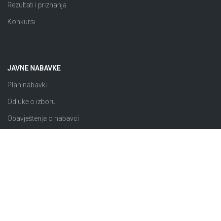
Rezultati i priznanja
Konkursi
JAVNE NABAVKE
Plan nabavki
Odluke o izboru
Obavještenja o nabavci
Izuzeto od ZJN
Sklopljeni ugovori
Razno
© 2026 JP “Komunalno Brčko” d.o.o. Brčko distrikt BiH |
Pravila i uslovi korištenja