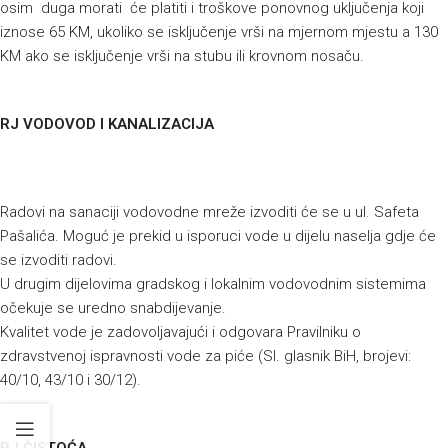
osim duga morati će platiti i troškove ponovnog uključenja koji
iznose 65 KM, ukoliko se isključenje vrši na mjernom mjestu a 130
KM ako se isključenje vrši na stubu ili krovnom nosaču.
RJ VODOVOD I KANALIZACIJA
Radovi na sanaciji vodovodne mreže izvoditi će se u ul. Safeta
Pašalića. Moguć je prekid u isporuci vode u dijelu naselja gdje će
se izvoditi radovi.
U drugim dijelovima gradskog i lokalnim vodovodnim sistemima
očekuje se uredno snabdijevanje.
Kvalitet vode je zadovoljavajući i odgovara Pravilniku o
zdravstvenoj ispravnosti vode za piće (Sl. glasnik BiH, brojevi:
40/10, 43/10 i 30/12).