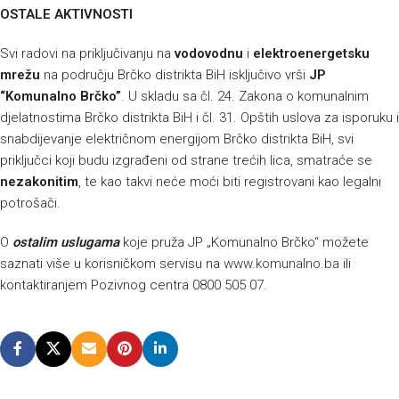
OSTALE AKTIVNOSTI
Svi radovi na priključivanju na
vodovodnu
i
elektroenergetsku
mrežu
na području Brčko distrikta BiH isključivo vrši
JP
“Komunalno Brčko”
. U skladu sa čl. 24. Zakona o komunalnim
djelatnostima Brčko distrikta BiH i čl. 31. Opštih uslova za isporuku i
snabdijevanje električnom energijom Brčko distrikta BiH, svi
priključci koji budu izgrađeni od strane trećih lica, smatraće se
nezakonitim
, te kao takvi neće moći biti registrovani kao legalni
potrošači.
O
ostalim uslugama
koje pruža JP „Komunalno Brčko“ možete
saznati više u korisničkom servisu na
www.komunalno.ba
ili
kontaktiranjem Pozivnog centra 0800 505 07.