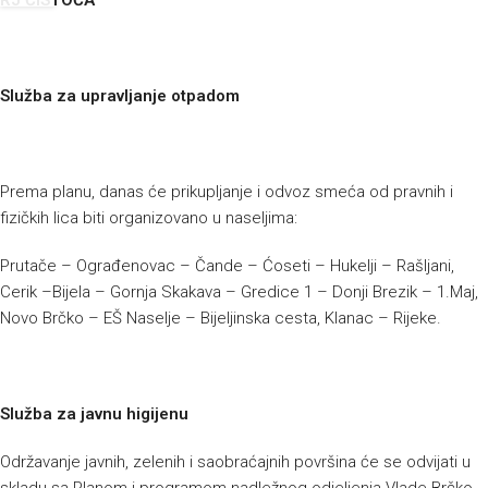
RJ ČISTOĆA
Služba za upravljanje otpadom
Prema planu, danas će prikupljanje i odvoz smeća od pravnih i
fizičkih lica biti organizovano u naseljima:
Prutače – Ograđenovac – Čande – Ćoseti – Hukelji – Rašljani,
Cerik –Bijela – Gornja Skakava – Gredice 1 – Donji Brezik – 1.Maj,
Novo Brčko – EŠ Naselje – Bijeljinska cesta, Klanac – Rijeke.
Služba za javnu higijenu
Održavanje javnih, zelenih i saobraćajnih površina će se odvijati u