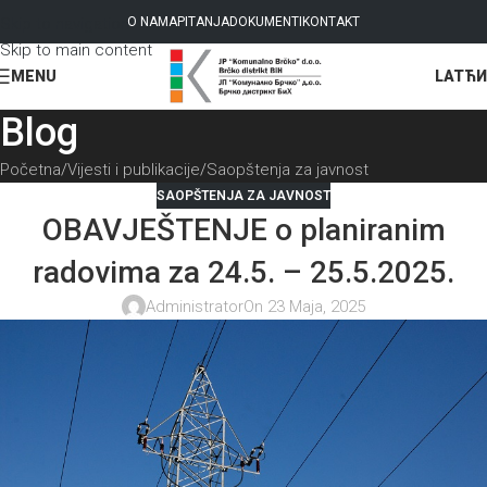
Skip to navigation
O NAMA
PITANJA
DOKUMENTI
KONTAKT
Skip to main content
LAT
ЋИ
MENU
Blog
Početna
Vijesti i publikacije
Saopštenja za javnost
SAOPŠTENJA ZA JAVNOST
OBAVJEŠTENJE o planiranim
radovima za 24.5. – 25.5.2025.
Administrator
On 23 Maja, 2025