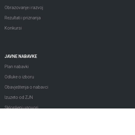
Obrazovanje i razvoj
Rezultati i priznanja
Konkursi
JAVNE NABAVKE
Plan nabavki
Odluke o izboru
Obavještenja o nabavci
Izuzeto od ZJN
Sklopljeni ugovori
Razno