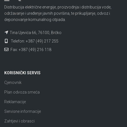
Distribucija električne energije, proizvodnja i distribucija vode,
održavanje i uređenje javnih površina, te prikupljanje, odvoz i
deponovanje komunalnog otpada.
Tina Ujevića 66, 76100, Brčko
Telefon: +387 (49) 217 255
Fax: +387 (49) 216 118
KORISNIČKI SERVIS
Cjenovnik
Plan odvoza smeća
Reklamacije
Servisne informacije
Zahtjevi i obrasci