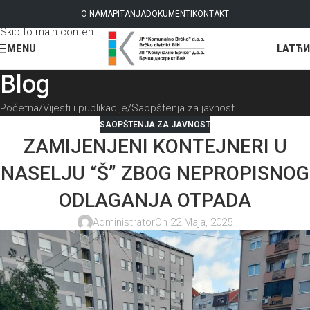
Skip to navigation
O NAMA
PITANJA
DOKUMENTI
KONTAKT
Skip to main content
LAT
ЋИ
MENU
Blog
Početna
Vijesti i publikacije
Saopštenja za javnost
SAOPŠTENJA ZA JAVNOST
ZAMIJENJENI KONTEJNERI U
NASELJU “Š” ZBOG NEPROPISNOG
ODLAGANJA OTPADA
Administrator
On 22 Maja, 2025