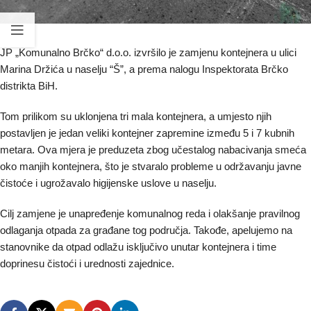
JP „Komunalno Brčko“ d.o.o. izvršilo je zamjenu kontejnera u ulici
Marina Držića u naselju “Š”, a prema nalogu Inspektorata Brčko
distrikta BiH.
Tom prilikom su uklonjena tri mala kontejnera, a umjesto njih
postavljen je jedan veliki kontejner zapremine između 5 i 7 kubnih
metara. Ova mjera je preduzeta zbog učestalog nabacivanja smeća
oko manjih kontejnera, što je stvaralo probleme u održavanju javne
čistoće i ugrožavalo higijenske uslove u naselju.
Cilj zamjene je unapređenje komunalnog reda i olakšanje pravilnog
odlaganja otpada za građane tog područja. Takođe, apelujemo na
stanovnike da otpad odlažu isključivo unutar kontejnera i time
doprinesu čistoći i urednosti zajednice.