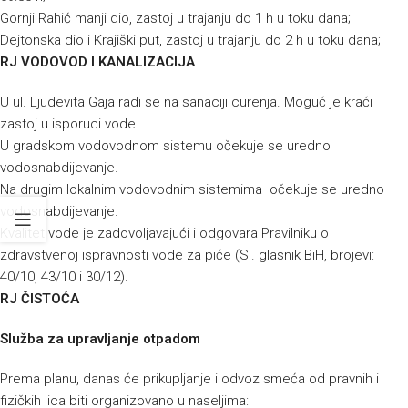
Gornji Rahić manji dio, zastoj u trajanju do 1 h u toku dana;
Dejtonska dio i Krajiški put, zastoj u trajanju do 2 h u toku dana;
RJ VODOVOD I KANALIZACIJA
U ul. Ljudevita Gaja radi se na sanaciji curenja. Moguć je kraći
zastoj u isporuci vode.
U gradskom vodovodnom sistemu očekuje se uredno
vodosnabdijevanje.
Na drugim lokalnim vodovodnim sistemima očekuje se uredno
vodosnabdijevanje.
Kvalitet vode je zadovoljavajući i odgovara Pravilniku o
zdravstvenoj ispravnosti vode za piće (Sl. glasnik BiH, brojevi:
40/10, 43/10 i 30/12).
RJ ČISTOĆA
Služba za upravljanje otpadom
Prema planu, danas će prikupljanje i odvoz smeća od pravnih i
fizičkih lica biti organizovano u naseljima: