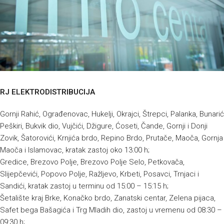
RJ ELEKTRODISTRIBUCIJA
Gornji Rahić, Ograđenovac, Hukelji, Okrajci, Štrepci, Palanka, Bunarić
Peškiri, Bukvik dio, Vujčići, Džigure, Ćoseti, Čande, Gornji i Donji
Zovik, Šatorovići, Krnjića brdo, Repino Brdo, Prutače, Maoča, Gornja
Maoča i Islamovac, kratak zastoj oko 13:00 h;
Gredice, Brezovo Polje, Brezovo Polje Selo, Petkovača,
Slijepčevići, Popovo Polje, Ražljevo, Krbeti, Posavci, Trnjaci i
Sandići, kratak zastoj u terminu od 15:00 – 15:15 h;
Šetalište kraj Brke, Konačko brdo, Zanatski centar, Zelena pijaca,
Safet bega Bašagića i Trg Mladih dio, zastoj u vremenu od 08:30 –
09:30 h;