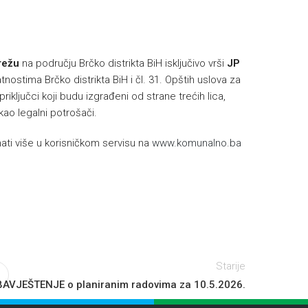
h
režu
na području Brčko distrikta BiH isključivo vrši
JP
nostima Brčko distrikta BiH i čl. 31. Opštih uslova za
riključci koji budu izgrađeni od strane trećih lica,
 kao legalni potrošači.
ti više u korisničkom servisu na
www.komunalno.ba
Starije
AVJEŠTENJE o planiranim radovima za 10.5.2026.