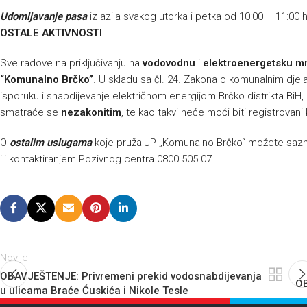
Udomljavanje pasa
iz azila svakog utorka i petka od 10:00 – 11:00 
OSTALE AKTIVNOSTI
Sve radove na priključivanju na
vodovodnu
i
elektroenergetsku m
“Komunalno Brčko”
. U skladu sa čl. 24. Zakona o komunalnim djelat
isporuku i snabdijevanje električnom energijom Brčko distrikta BiH, p
smatraće se
nezakonitim
, te kao takvi neće moći biti registrovani
O
ostalim uslugama
koje pruža JP „Komunalno Brčko“ možete sazna
ili kontaktiranjem Pozivnog centra 0800 505 07.
Novije
OBAVJEŠTENJE: Privremeni prekid vodosnabdijevanja
OB
u ulicama Braće Ćuskića i Nikole Tesle