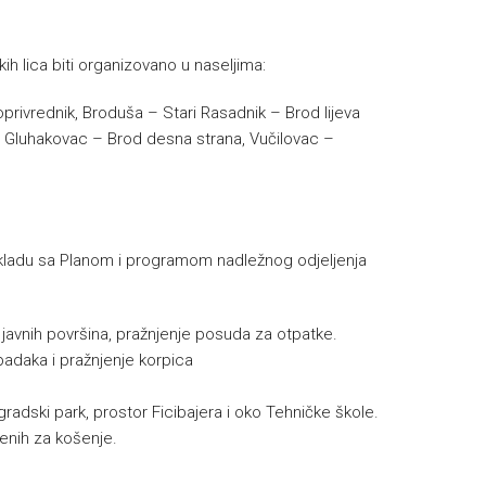
ih lica biti organizovano u naseljima:
oprivrednik, Broduša – Stari Rasadnik – Brod lijeva
i – Gluhakovac – Brod desna strana, Vučilovac –
u skladu sa Planom i programom nadležnog odjeljenja
e javnih površina, pražnjenje posuda za otpatke.
padaka i pražnjenje korpica
gradski park, prostor Ficibajera i oko Tehničke škole.
đenih za košenje.