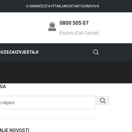
O NAMA
ČESTA PITANJA
KONTAKT
GIS
ARHIVA
0800 505 07
Pozivni (Call Centar)
DUZEĆA
IZVJEŠTAJI
AGA
NJE NOVOSTI