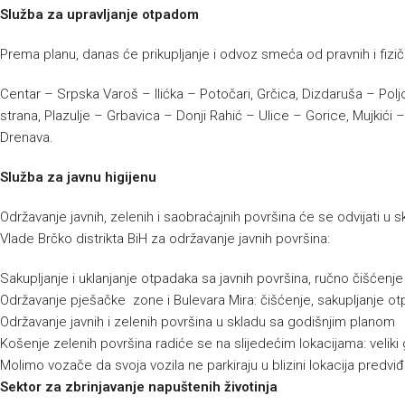
Služba za upravljanje otpadom
Prema planu, danas će prikupljanje i odvoz smeća od pravnih i fizičk
Centar – Srpska Varoš – Ilićka – Potočari, Grčica, Dizdaruša – Polj
strana, Plazulje – Grbavica – Donji Rahić – Ulice – Gorice, Mujkić
Drenava.
Služba za javnu higijenu
Održavanje javnih, zelenih i saobraćajnih površina će se odvijati 
Vlade Brčko distrikta BiH za održavanje javnih površina:
Sakupljanje i uklanjanje otpadaka sa javnih površina, ručno čišćenj
Održavanje pješačke zone i Bulevara Mira: čišćenje, sakupljanje ot
Održavanje javnih i zelenih površina u skladu sa godišnjim planom
Košenje zelenih površina radiće se na slijedećim lokacijama: veliki 
Molimo vozače da svoja vozila ne parkiraju u blizini lokacija predvi
Sektor za zbrinjavanje napuštenih životinja