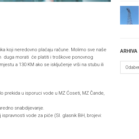
isnika koji neredovno plaćaju račune. Molimo sve naše
ARHIVA
 duga morati će platiti i troškove ponovnog
mjestu a 130 KM ako se isključenje vrši na stubu ili
do prekida u isporuci vode u MZ Ćoseti, MZ Čande,
uredno snabdijevanje.
 ispravnosti vode za piće (Sl. glasnik BiH, brojevi: