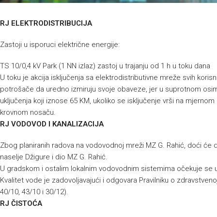
RJ ELEKTRODISTRIBUCIJA
Zastoji u isporuci električne energije:
TS 10/0,4 kV Park (1 NN izlaz) zastoj u trajanju od 1 h u toku dana
U toku je akcija isključenja sa elektrodistributivne mreže svih kor
potrošače da uredno izmiruju svoje obaveze, jer u suprotnom osim
uključenja koji iznose 65 KM, ukoliko se isključenje vrši na mjernom 
krovnom nosaču.
RJ VODOVOD I KANALIZACIJA
Zbog planiranih radova na vodovodnoj mreži MZ G. Rahić, doći će 
naselje Džigure i dio MZ G. Rahić.
U gradskom i ostalim lokalnim vodovodnim sistemima očekuje se 
Kvalitet vode je zadovoljavajući i odgovara Pravilniku o zdravstvenoj
40/10, 43/10 i 30/12).
RJ ČISTOĆA