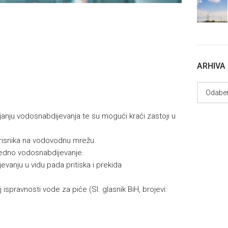
ARHIVA
anju vodosnabdijevanja te su mogući kraći zastoji u
korisnika na vodovodnu mrežu.
edno vodosnabdijevanje.
anju u vidu pada pritiska i prekida
 ispravnosti vode za piće (Sl. glasnik BiH, brojevi: