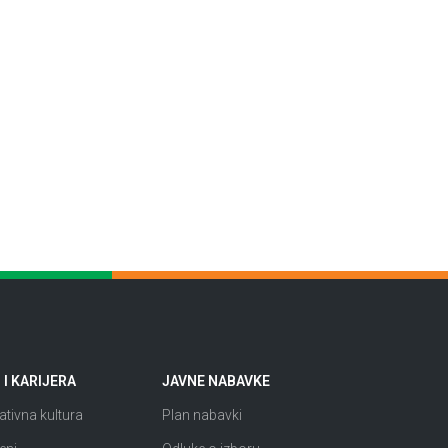
I KARIJERA
JAVNE NABAVKE
tivna kultura
Plan nabavki