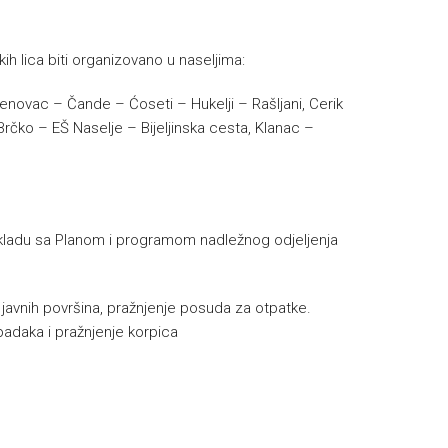
ih lica biti organizovano u naseljima:
enovac – Čande – Ćoseti – Hukelji – Rašljani, Cerik
rčko – EŠ Naselje – Bijeljinska cesta, Klanac –
u skladu sa Planom i programom nadležnog odjeljenja
e javnih površina, pražnjenje posuda za otpatke.
padaka i pražnjenje korpica
h