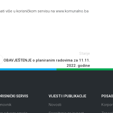
ti više u korisničkom servisu na
www.komunalno.ba
Starije
OBAVJEŠTENJE o planiranim radovima za 11.11.
2022. godine
RISNIČKI SERVIS
VIJESTI I PUBLIKACIJE
POSAO 
enovnik
Novosti
Korpora