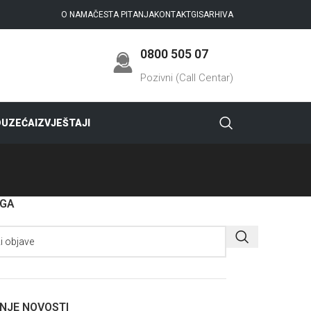
O NAMA
ČESTA PITANJA
KONTAKT
GIS
ARHIVA
0800 505 07
Pozivni (Call Centar)
DUZEĆA
IZVJEŠTAJI
AGA
NJE NOVOSTI