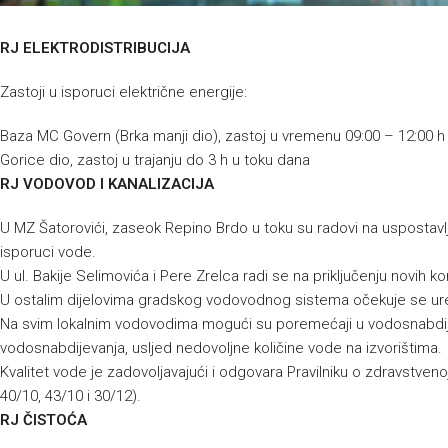
RJ ELEKTRODISTRIBUCIJA
Zastoji u isporuci električne energije:
Baza MC Govern (Brka manji dio), zastoj u vremenu 09:00 – 12:00 h
Gorice dio, zastoj u trajanju do 3 h u toku dana
RJ VODOVOD I KANALIZACIJA
U MZ Šatorovići, zaseok Repino Brdo u toku su radovi na uspostavlj
isporuci vode.
U ul. Bakije Selimovića i Pere Zrelca radi se na priključenju novih 
U ostalim dijelovima gradskog vodovodnog sistema očekuje se ur
Na svim lokalnim vodovodima mogući su poremećaji u vodosnabdijev
vodosnabdijevanja, usljed nedovoljne količine vode na izvorištima.
Kvalitet vode je zadovoljavajući i odgovara Pravilniku o zdravstvenoj
40/10, 43/10 i 30/12).
RJ ČISTOĆA